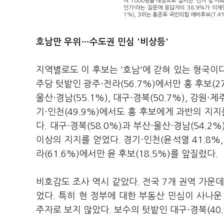
녀 1000명을 대상으로 실시한 '선거 및 사
인가'라는 질문에 응답자의 38.9%가 이재
1%), 3위는 홍준표 국민의힘 예비후보(7.
호남만 우위…수도권 민심 '비상등'
지역별로도 이 후보는 '호남'에 갇혀 있는 형국이다
주당 텃밭인 광주·전라(56.7%)에서만 홍 후보(2
울산·경남(55.1%), 대구·경북(50.7%), 강원·
기·인천(49.9%)에서도 홍 후보에게 과반의 지
다. 대구·경북(58.0%)과 부산·울산·경남(54.2%
이상의 지지를 얻었다. 경기·인천(윤석열 41.8%
라(61.6%)에서만 윤 후보(18.5%)를 앞질렀다.
비호감도 조사 역시 같았다. 전국 7개 권역 가운데
었다. 특히 현 정부에 대한 부동산 민심이 사나운 
주자로 보지 않았다. 보수의 텃밭인 대구·경북(40.