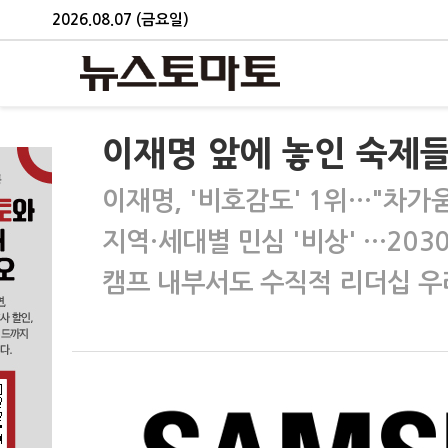
2026.08.07 (금요일)
이재명 앞에 놓인 숙제들
이재명, '비호감도' 1위…"차가
지역·세대별 민심 '비상' …20
캠프 내부서도 수직적 리더십 우