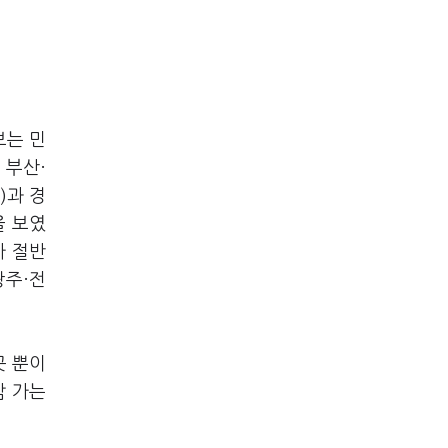
보는 민
 부산·
)과 경
을 보였
가 절반
광주·전
곳 뿐이
감 가는