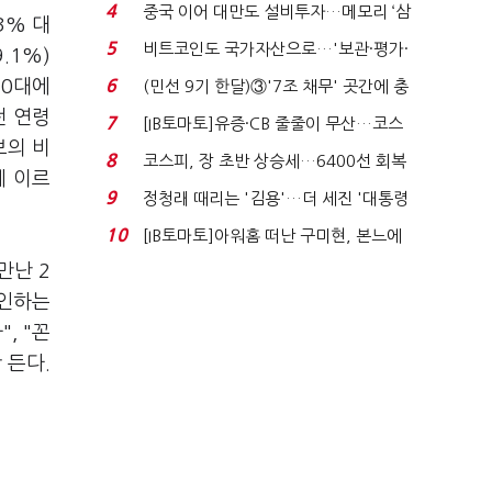
지에 상한가...
4
중국 이어 대만도 설비투자…메모리 ‘삼
3% 대
국전쟁’
5
비트코인도 국가자산으로…'보관·평가·
.1%)
처분' 기준은 ...
60대에
6
(민선 9기 한달)③'7조 채무' 곳간에 충
격…추미애, 20년...
전 연령
7
[IB토마토]유증·CB 줄줄이 무산…코스
보의 비
닥 벌점 급증에 ...
8
코스피, 장 초반 상승세…6400선 회복
에 이르
시도
9
정청래 때리는 '김용'…더 세진 '대통령
최측근' 입...
10
[IB토마토]아워홈 떠난 구미현, 본느에
340억 베팅…가...
만난 2
시인하는
, "꼰
 든다.