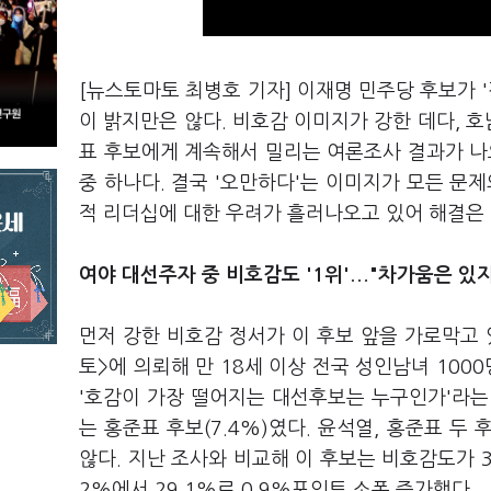
[뉴스토마토 최병호 기자] 이재명 민주당 후보가 '
이 밝지만은 않다. 비호감 이미지가 강한 데다, 호
표 후보에게 계속해서 밀리는 여론조사 결과가 나
중 하나다. 결국 '오만하다'는 이미지가 모든 문
적 리더십에 대한 우려가 흘러나오고 있어 해결은
…
여야 대선주자 중 비호감도 '1위'
"차가움은 있
먼저 강한 비호감 정서가 이 후보 앞을 가로막고 
토>에 의뢰해 만 18세 이상 전국 성인남녀 100
'호감이 가장 떨어지는 대선후보는 누구인가'라는 질
는 홍준표 후보(7.4%)였다. 윤석열, 홍준표 두
않다. 지난 조사와 비교해 이 후보는 비호감도가 30
2%에서 29.1%로 0.9%포인트 소폭 증가했다.