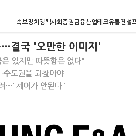
속보
정치
정책
사회
증권
금융
산업
테크
유통
건설
…결국 '오만한 이미지'
움은 있지만 따뜻함은 없다"
30·수도권을 되찾아야
려…"제어가 안된다"