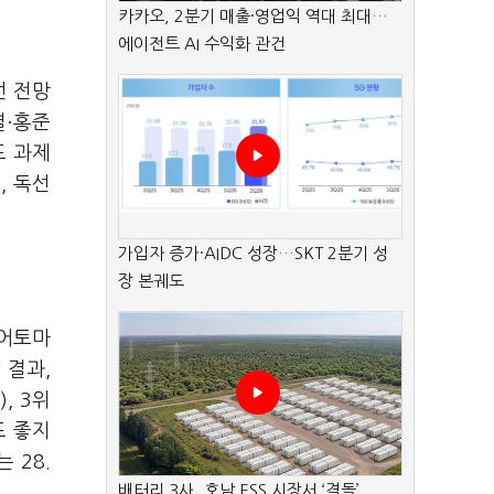
카카오, 2분기 매출·영업익 역대 최대…
에이전트 AI 수익화 관건
선 전망
·
열
홍준
도 과제
, 독선
가입자 증가·AIDC 성장…SKT 2분기 성
장 본궤도
디어토마
 결과,
, 3위
도 좋지
 28.
배터리 3사, 호남 ESS 시장서 ‘격돌’