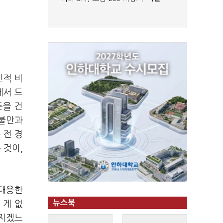
민적 비
에서 드
돈을 건
 불만과
 전 경
 것이,
 대응한
뉴스북
 게 없
쳐지겠느