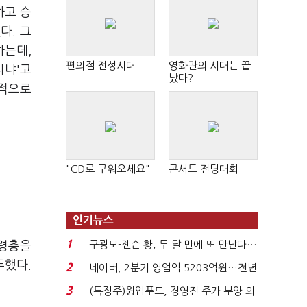
하고 승
다. 그
하는데,
편의점 전성시대
영화관의 시대는 끝
니냐'고
났다?
질적으로
"CD로 구워오세요"
콘서트 전당대회
인기뉴스
1
구광모-젠슨 황, 두 달 만에 또 만난다…
고령층을
로봇·AI 등 논...
두했다.
2
네이버, 2분기 영업익 5203억원…전년
비 0.2% 감소...
3
(특징주)윙입푸드, 경영진 주가 부양 의