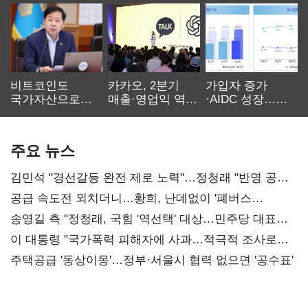
비트코인도
카카오, 2분기
가입자 증가
국가자산으로…'
매출·영업익 역대
·AIDC 성장…
보관·평가·처분'
최대…에이전트
SKT 2분기 성장
기준은 숙제
AI 수익화 관건
본궤도
주요 뉴스
김민석 "경선갈등 완전 제로 노력"…정청래 "반명 공세
사과부터"
공급 속도전 외치더니…황희, 난데없이 '폐버스
리모델링' 제안
송영길 측 "정청래, 국힘 '역선택' 대상…민주당 대표로
총선 지휘 못해"
이 대통령 "국가폭력 피해자에 사과…적극적 조사로
진실 밝혀야"
주택공급 '동상이몽'…정부·서울시 협력 없으면 '공수표'