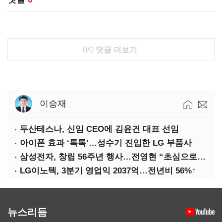
0/0
댓글 더보기
이승재
두산테스나, 신임 CEO에 김윤건 대표 선임
아이폰 효과 ‘톡톡’…성수기 진입한 LG 부품사
삼성전자, 창립 56주년 행사…전영현 “초심으로 경쟁력 회복해야”
LG이노텍, 3분기 영업익 2037억…전년비 56%↑
뉴스리듬