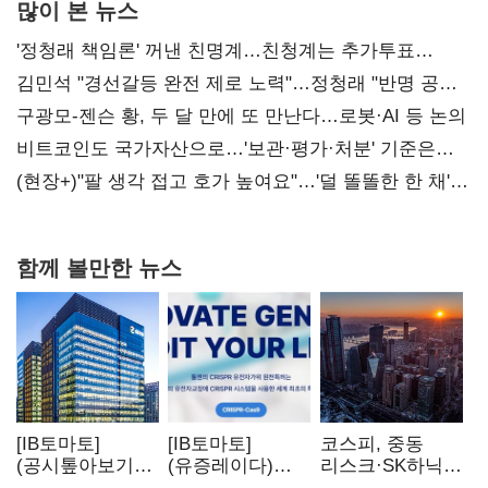
많이 본 뉴스
'정청래 책임론' 꺼낸 친명계…친청계는 추가투표
때리기
김민석 "경선갈등 완전 제로 노력"…정청래 "반명 공세
사과부터"
구광모-젠슨 황, 두 달 만에 또 만난다…로봇·AI 등 논의
비트코인도 국가자산으로…'보관·평가·처분' 기준은
숙제
(현장+)"팔 생각 접고 호가 높여요"…'덜 똘똘한 한 채'
20억 키맞추기
함께 볼만한 뉴스
[IB토마토]
[IB토마토]
코스피, 중동
(공시톺아보기)
(유증레이다)
리스크·SK하닉
수주 공시, 왜
툴젠, 조달액
5% 급락에