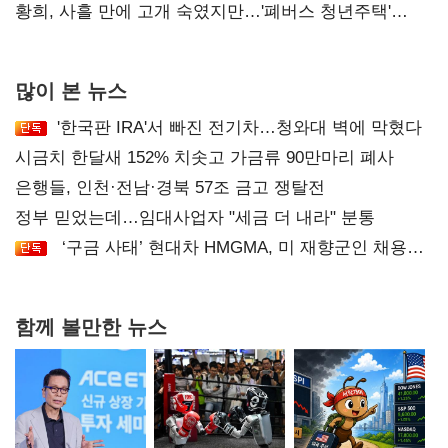
달리해야"
황희, 사흘 만에 고개 숙였지만…'폐버스 청년주택'
후폭풍
많이 본 뉴스
'한국판 IRA'서 빠진 전기차…청와대 벽에 막혔다
시금치 한달새 152% 치솟고 가금류 90만마리 폐사
은행들, 인천·전남·경북 57조 금고 쟁탈전
정부 믿었는데…임대사업자 "세금 더 내라" 분통
‘구금 사태’ 현대차 HMGMA, 미 재향군인 채용
확대로 분위기 반전
함께 볼만한 뉴스