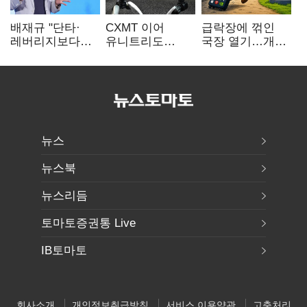
배재규 "단타·
CXMT 이어
급락장에 꺾인
레버리지보다
유니트리도
국장 열기…개인
성장산업
출격…국내 증시
자금도 다시
장기투자…
영향 '촉각'
해외로
변동성 견뎌야"
뉴스
뉴스북
뉴스리듬
토마토증권통 Live
IB토마토
회사소개
개인정보취급방침
서비스 이용약관
고충처리