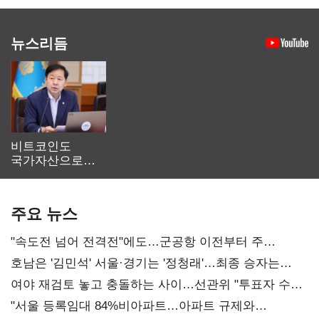
뉴스리듬
비트코인도
국가자산으로…'
보관·평가·처분'
기준은 숙제
주요 뉴스
"속도전 넘어 전격전"에도…군공항 이전부터 주
52시간까지 '뇌관'
호남은 '김민석' 서울·경기는 '정청래'…최종 승자는
'안갯속'
여야 재검토 놓고 충돌하는 사이…선관위 "투표자 수
오차 당연"
"서울 등록임대 84%비아파트…아파트 규제와