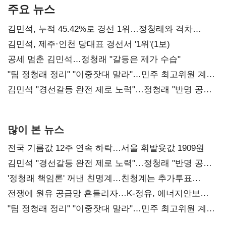
주요 뉴스
김민석, 누적 45.42%로 경선 1위…정청래와 격차
0.86%p(2보)
김민석, 제주·인천 당대표 경선서 '1위'(1보)
공세 멈춘 김민석…정청래 "갈등은 제가 수습"
"팀 정청래 정리" "이중잣대 말라"…민주 최고위원 계파
다툼 격화
김민석 "경선갈등 완전 제로 노력"…정청래 "반명 공세
사과부터"
많이 본 뉴스
전국 기름값 12주 연속 하락…서울 휘발윳값 1909원
김민석 "경선갈등 완전 제로 노력"…정청래 "반명 공세
사과부터"
'정청래 책임론' 꺼낸 친명계…친청계는 추가투표
때리기
전쟁에 원유 공급망 흔들리자…K-정유, 에너지안보
핵심으로 재부상
"팀 정청래 정리" "이중잣대 말라"…민주 최고위원 계파
다툼 격화