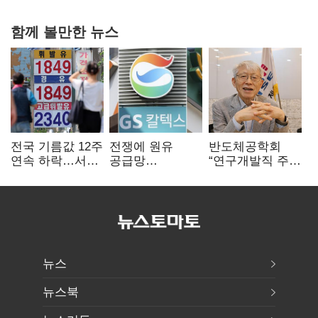
함께 볼만한 뉴스
전국 기름값 12주
전쟁에 원유
반도체공학회
연속 하락…서울
공급망
“연구개발직 주
휘발윳값 1909원
흔들리자…K-
52시간제
정유, 에너지안보
개선해야”
핵심으로 재부상
뉴스
뉴스북