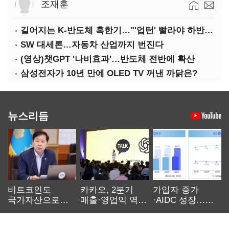
조재훈
길어지는 K-반도체 혹한기…"'업턴' 빨라야 하반기"
SW 대세론…자동차 산업까지 번진다
(영상)챗GPT '나비효과'…반도체 전반에 확산
삼성전자가 10년 만에 OLED TV 꺼낸 까닭은?
뉴스리듬
비트코인도
카카오, 2분기
가입자 증가
국가자산으로…'
매출·영업익 역대
·AIDC 성장…
보관·평가·처분'
최대…에이전트
SKT 2분기 성장
기준은 숙제
AI 수익화 관건
본궤도