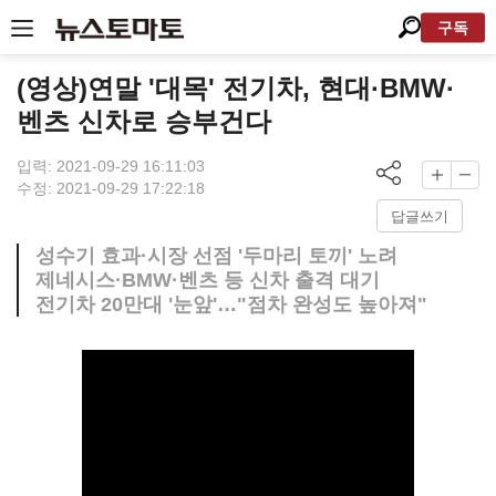
구독
(영상)연말 '대목' 전기차, 현대·BMW·
벤츠 신차로 승부건다
입력: 2021-09-29 16:11:03
수정: 2021-09-29 17:22:18
답글쓰기
성수기 효과·시장 선점 '두마리 토끼' 노려
제네시스·BMW·벤츠 등 신차 출격 대기
전기차 20만대 '눈앞'…"점차 완성도 높아져"