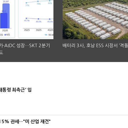
·AIDC 성장…SKT 2분기
배터리 3사, 호남 ESS 시장서 ‘격돌
도
대통령 최측근' 입
5% 관세…"미 산업 재건"