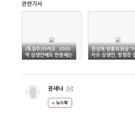
관련기사
(특징주)카카오, 3000
한상혁 방통위원장 "
억 상생안에도 반등에는
카오 상생안, 방향은 
실패
잡아…세밀히 따져볼
것"
권새나
뉴스북