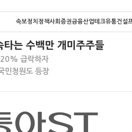
속보
정치
정책
사회
증권
금융
산업
테크
유통
건설
속타는 수백만 개미주주들
 20% 급락하자
 국민청원도 등장