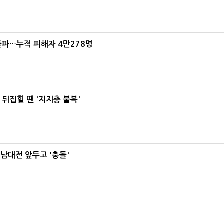
돌파…누적 피해자 4만278명
뒤집힐 땐 '지지층 불복'
호남대전 앞두고 '충돌'