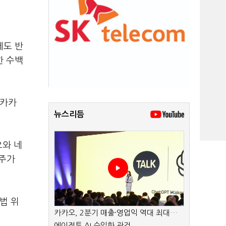
에도 반
한 수백
 카카
뉴스리듬
오와 네
 주가
법 위
카카오, 2분기 매출·영업익 역대 최대…
에이전트 AI 수익화 관건