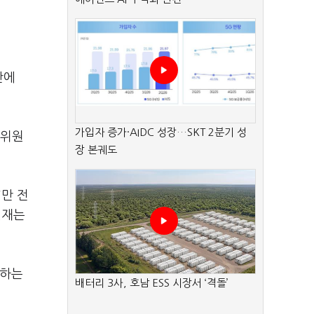
판에
가입자 증가·AIDC 성장…SKT 2분기 성
융위원
장 본궤도
만 전
현재는
청하는
배터리 3사, 호남 ESS 시장서 ‘격돌’