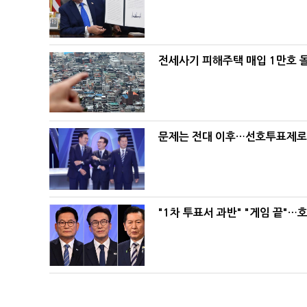
전세사기 피해주택 매입 1만호 
문제는 전대 이후…선호투표제로 
"1차 투표서 과반" "게임 끝"…