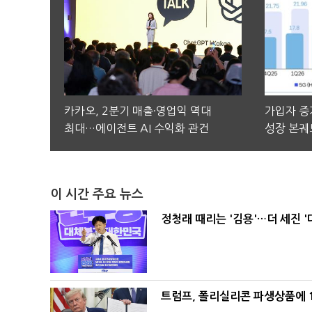
카카오, 2분기 매출·영업익 역대
가입자 증가
최대…에이전트 AI 수익화 관건
성장 본궤
이 시간 주요 뉴스
정청래 때리는 '김용'…더 세진 '
트럼프, 폴리실리콘 파생상품에 1