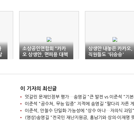
카
소상공인연합회 "카카
상생안 내놓은 카카오,
잘
오 상생안, 면피용 대책
직원들도 '뒤숭숭'
불과"
이 기자의 최신글
엇갈린 문재인정부 평가…송영길 "큰 발전 vs 이준석 "기본
이준석, 안철수 단일화 가능성에 "상수 아냐…자의식 과잉
(영상)송영길 "전국민 재난지원금, 홍남기와 상의·이재명 뜻