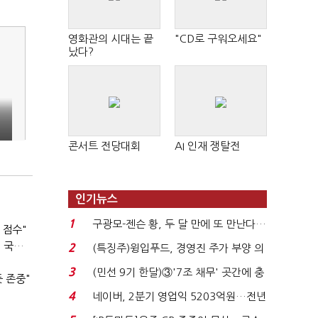
영화관의 시대는 끝
"CD로 구워오세요"
났다?
콘서트 전당대회
AI 인재 쟁탈전
인기뉴스
1
구광모-젠슨 황, 두 달 만에 또 만난다…
 점수"
로봇·AI 등 논...
이준석 "공수처, 무능 입증" 지적에 송영길 "팔다리 자른 게 국민의힘"
2
(특징주)윙입푸드, 경영진 주가 부양 의
"
지에 상한가...
3
(민선 9기 한달)③'7조 채무' 곳간에 충
 존중"
격…추미애, 20년...
4
네이버, 2분기 영업익 5203억원…전년
비 0.2% 감소...