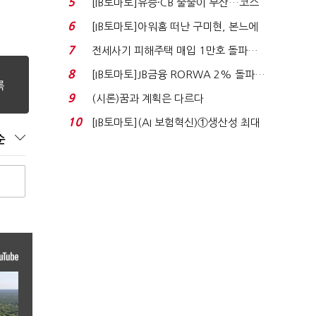
5
[IB토마토]유증·CB 줄줄이 무산…코스
닥 벌점 급증에 ...
6
[IB토마토]아워홈 떠난 구미현, 본느에
340억 베팅…가...
7
전세사기 피해주택 매입 1만호 돌파…
누적 피해자 4만2...
8
[IB토마토]JB금융 RORWA 2% 돌파…
실적 견인은 은행 ...
9
(시론)꿈과 계획은 다르다
10
[IB토마토](AI 보험혁신)①생산성 최대
순
80% 개선…현실...