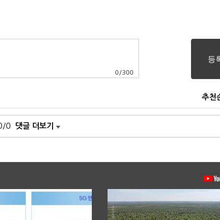
0
/
300
추천
0/0
댓글 더보기