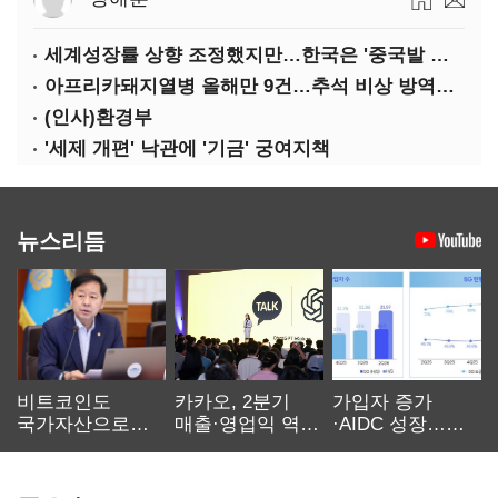
세계성장률 상향 조정했지만…한국은 '중국발 살얼음판'
아프리카돼지열병 올해만 9건…추석 비상 방역에 '총력'
(인사)환경부
'세제 개편' 낙관에 '기금' 궁여지책
뉴스리듬
비트코인도
카카오, 2분기
가입자 증가
국가자산으로…'
매출·영업익 역대
·AIDC 성장…
보관·평가·처분'
최대…에이전트
SKT 2분기 성장
기준은 숙제
AI 수익화 관건
본궤도