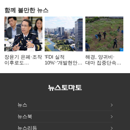
함께 볼만한 뉴스
장윤기 은폐·조작
'FDI 실적
해경, 양귀비·
이후로도
10%'·'개발현안
대마 집중단속…
정보유출·
산적'…
4개월 동안
내부비위…경찰
인천경제청장
249명 검거
신뢰는 어디에
구원투수 찾기
뉴스
뉴스북
뉴스리듬