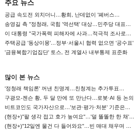
주요 뉴스
공급 속도전 외치더니…황희, 난데없이 '폐버스
리모델링' 제안
송영길 측 "정청래, 국힘 '역선택' 대상…민주당 대표로
총선 지휘 못해"
이 대통령 "국가폭력 피해자에 사과…적극적 조사로
진실 밝혀야"
주택공급 '동상이몽'…정부·서울시 협력 없으면 '공수표'
'금융복합기업집단' 토스, 전 계열사 내부통제 표준화
많이 본 뉴스
'정청래 책임론' 꺼낸 친명계…친청계는 추가투표
때리기
구광모-젠슨 황, 두 달 만에 또 만난다…로봇·AI 등 논의
비트코인도 국가자산으로…'보관·평가·처분' 기준은
숙제
(현장+)"팔 생각 접고 호가 높여요"…'덜 똘똘한 한 채'
20억 키맞추기
(현장+)"12일엔 물건 다 들어와요"…빈 매대 채우며 문
연 홈플러스