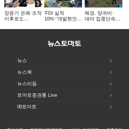
장윤기 은폐·조작
'FDI 실적
해경, 양귀비·
이후로도
10%'·'개발현안
대마 집중단속…
정보유출·
산적'…
4개월 동안
내부비위…경찰
인천경제청장
249명 검거
신뢰는 어디에
구원투수 찾기
뉴스
뉴스북
뉴스리듬
토마토증권통 Live
IB토마토