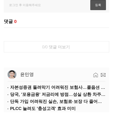
댓글
0
0/0
댓글 더보기
윤민영
자본성증권 돌려막기 어려워진 보험사…콜옵션 부담 급증
당국, '포용금융' 저금리에 방점…성실 상환 차주는 '역차별'
단독 가입 어려워진 실손, 보험료·보장 다 줄어든 5세대는?
PLCC 늘려도 '충성고객' 효과 미미