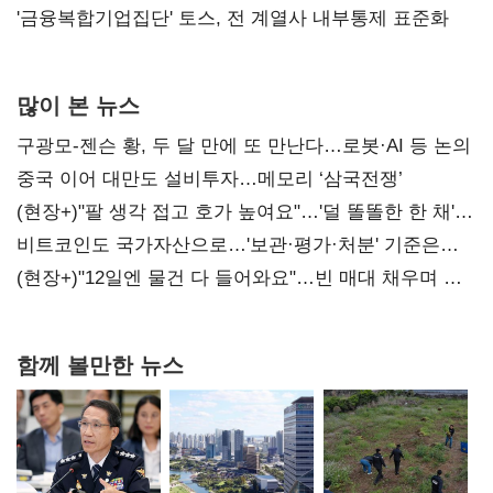
'금융복합기업집단' 토스, 전 계열사 내부통제 표준화
많이 본 뉴스
구광모-젠슨 황, 두 달 만에 또 만난다…로봇·AI 등 논의
중국 이어 대만도 설비투자…메모리 ‘삼국전쟁’
(현장+)"팔 생각 접고 호가 높여요"…'덜 똘똘한 한 채'
20억 키맞추기
비트코인도 국가자산으로…'보관·평가·처분' 기준은
숙제
(현장+)"12일엔 물건 다 들어와요"…빈 매대 채우며 문
연 홈플러스
함께 볼만한 뉴스