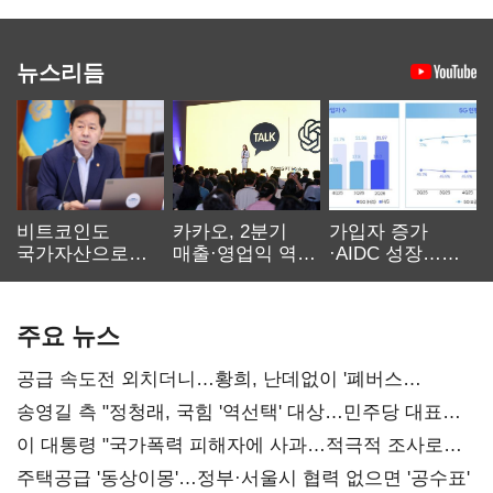
뉴스리듬
비트코인도
카카오, 2분기
가입자 증가
국가자산으로…'
매출·영업익 역대
·AIDC 성장…
보관·평가·처분'
최대…에이전트
SKT 2분기 성장
기준은 숙제
AI 수익화 관건
본궤도
주요 뉴스
공급 속도전 외치더니…황희, 난데없이 '폐버스
리모델링' 제안
송영길 측 "정청래, 국힘 '역선택' 대상…민주당 대표로
총선 지휘 못해"
이 대통령 "국가폭력 피해자에 사과…적극적 조사로
진실 밝혀야"
주택공급 '동상이몽'…정부·서울시 협력 없으면 '공수표'