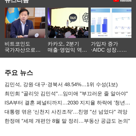
비트코인도
카카오, 2분기
가입자 증가
국가자산으로…'
매출·영업익 역대
·AIDC 성장…
보관·평가·처분'
최대…에이전트
SKT 2분기 성장
기준은 숙제
AI 수익화 관건
본궤도
주요 뉴스
김민석, 강원·대구·경북서 48.54%…1위 수성(1보)
최민희 "골리앗 김민석"…임미애 "부끄러운 줄 알아야"
ISA부터 결혼 페널티까지…2030 지지율 하락에 '청년
챙기기'
대통령 엮은 '신천지 사진조작'…친명 "선 넘었다" 격앙
한정애 "세제 개편안 8월 말 정리…부동산 공급도 논의"