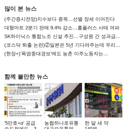
많이 본 뉴스
(주간증시전망)지수보다 종목…선별 장세 이어진다
대형마트 2분기 판매 9.4% 감소…홈플러스 사태 여파
SK하이닉스 통합노조 신설 추진…구성원 간 성과급
불만 확산
(코스닥 퇴출 논란)②일본은 5년 기다려주는데 우리는
당장 퇴출?…시간만으론 부족한 코스닥 구하기
(현장+)'폭염중대경보'에도 농촌 이주노동자는
강행군…'야외작업 중지' 권고도 무시
함께 볼만한 뉴스
'5만호+α' 공급
농협하나로유통
한 달 새 약
속도전에도…3대
대규모유통업법
140원