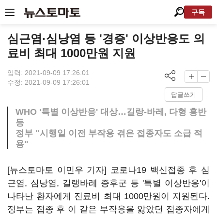
구독
심근염·심낭염 등 '경증' 이상반응도 의
료비 최대 1000만원 지원
입력: 2021-09-09 17:26:01
수정: 2021-09-09 17:26:01
답글쓰기
WHO '특별 이상반응' 대상…길랑-바레, 다형 홍반
등
정부 "시행일 이전 부작용 겪은 접종자도 소급 적
용"
[뉴스토마토 이민우 기자] 코로나19 백신접종 후 심
근염, 심낭염, 길랭바레 증후군 등 '특별 이상반응'이
나타난 환자에게 진료비 최대 1000만원이 지원된다.
정부는 접종 후 이 같은 부작용을 앓았던 접종자에게