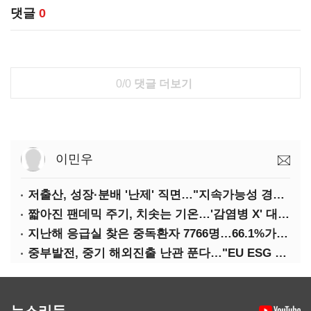
댓글
0
0/0
댓글 더보기
이민우
저출산, 성장·분배 '난제' 직면…"지속가능성 경고등"
짧아진 팬데믹 주기, 치솟는 기온…'감염병 X' 대비해야
지난해 응급실 찾은 중독환자 7766명…66.1%가 '의도적 중독'
중부발전, 중기 해외진출 난관 푼다…"EU ESG 실사 공동 대응"
뉴스리듬