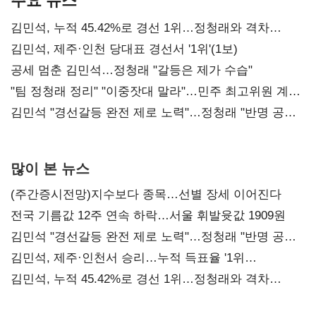
김민석, 누적 45.42%로 경선 1위…정청래와 격차
0.86%p(2보)
김민석, 제주·인천 당대표 경선서 '1위'(1보)
공세 멈춘 김민석…정청래 "갈등은 제가 수습"
"팀 정청래 정리" "이중잣대 말라"…민주 최고위원 계파
다툼 격화
김민석 "경선갈등 완전 제로 노력"…정청래 "반명 공세
사과부터"
많이 본 뉴스
(주간증시전망)지수보다 종목…선별 장세 이어진다
전국 기름값 12주 연속 하락…서울 휘발윳값 1909원
김민석 "경선갈등 완전 제로 노력"…정청래 "반명 공세
사과부터"
김민석, 제주·인천서 승리…누적 득표율 '1위
탈환'(종합)
김민석, 누적 45.42%로 경선 1위…정청래와 격차
0.86%p(2보)