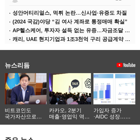
성안머티리얼스, 먹튀 논란…신사업·유증도 차질
(2024 국감)야당 “김 여사 계좌로 통정매매 확실”
AP헬스케어, 투자자 설득 없는 유증…자금조달 ‘빨간불’
캐리, UAE 현지기업과 1조3천억 구리 공급계약 체결
뉴스리듬
비트코인도
카카오, 2분기
가입자 증가
국가자산으로…'
매출·영업익 역대
·AIDC 성장…
보관·평가·처분'
최대…에이전트
SKT 2분기 성장
기준은 숙제
AI 수익화 관건
본궤도
주요 뉴스