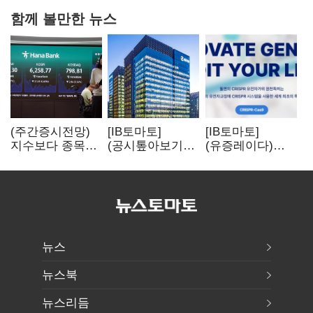
함께 볼만한 뉴스
(주간증시전망)
[IB토마토]
[IB토마토]
지수보다 종목…
(공시톺아보기)
(유증레이다)
선별 장세
수주 공시, 왜
툴젠, 조달액
이어진다
바로 매출로
3분의 1 토막…
잡히지 않을까
특허소송
비용부터 챙긴다
뉴스
뉴스북
뉴스리듬