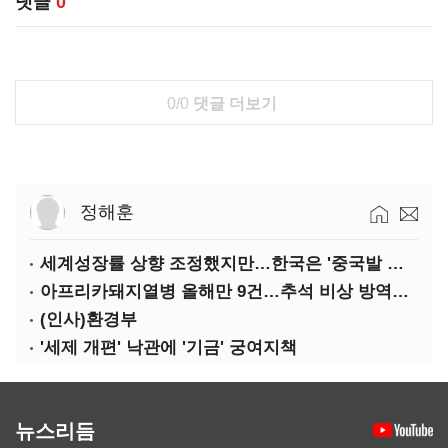
댓글
0
0/0
댓글 더보기
정해훈
세계성장률 상향 조정했지만…한국은 '중국발 살얼음판'
아프리카돼지열병 올해만 9건…추석 비상 방역에 '총력'
(인사)환경부
'세제 개편' 낙관에 '기금' 궁여지책
뉴스리듬