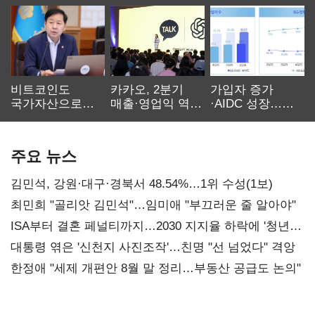
비트코인도
카카오, 2분기
가입자 증가
국가자산으로…'
매출·영업익 역대
·AIDC 성장…
보관·평가·처분'
최대…에이전트
SKT 2분기 성장
기준은 숙제
AI 수익화 관건
본궤도
주요 뉴스
김민석, 강원·대구·경북서 48.54%…1위 수성(1보)
최민희 "골리앗 김민석"…임미애 "부끄러운 줄 알아야"
ISA부터 결혼 페널티까지…2030 지지율 하락에 '청년
챙기기'
대통령 엮은 '신천지 사진조작'…친명 "선 넘었다" 격앙
한정애 "세제 개편안 8월 말 정리…부동산 공급도 논의"