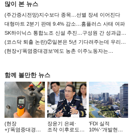
많이 본 뉴스
(주간증시전망)지수보다 종목…선별 장세 이어진다
대형마트 2분기 판매 9.4% 감소…홈플러스 사태 여파
SK하이닉스 통합노조 신설 추진…구성원 간 성과급
불만 확산
(코스닥 퇴출 논란)②일본은 5년 기다려주는데 우리는
당장 퇴출?…시간만으론 부족한 코스닥 구하기
(현장+)'폭염중대경보'에도 농촌 이주노동자는
강행군…'야외작업 중지' 권고도 무시
함께 볼만한 뉴스
(현장
장윤기 은폐·
'FDI 실적
+)'폭염중대경보'
조작 이후로도
10%'·'개발현안