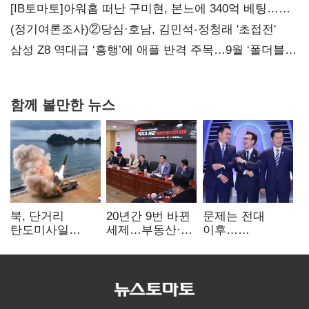
[IB토마토]아워홈 떠난 구미현, 본느에 340억 베팅…
가족 지배체제 구축
(정기여론조사)②당심·호남, 김민석-정청래 '초접전'
삼성 Z8 역대급 ‘흥행’에 애플 반격 주목…9월 ‘폴더블
대전’
함께 볼만한 뉴스
북, 단거리
20년간 9번 바뀐
문제는 전대
탄도미사일
세제…부동산·
이후…
발사…안보실
상속세만
선호투표제로
"즉각 중단 촉구"
건드렸다
뒤집힐 땐
'지지층 불복'