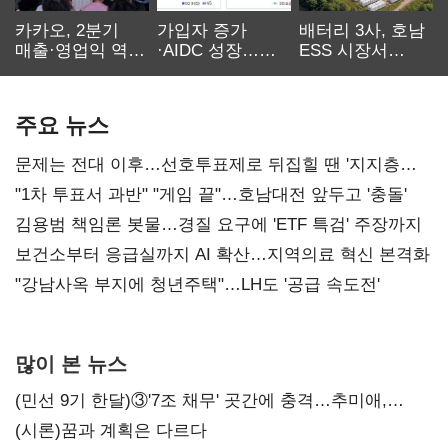
카카오, 2분기
가입자 증가
배터리 3사, 호남
매출·영업익 역대
·AIDC 성장…
ESS 시장서
최대…에이전트
SKT 2분기 성장
‘격돌’
AI 수익화 관건
본궤도
주요 뉴스
문제는 전대 이후…선호투표제로 뒤집힐 땐 '지지층
불복'
"1차 투표서 과반" "게임 끝"…호남대전 앞두고 '충돌'
김용범 책임론 봇물…경질 요구에 'ETF 특검' 주장까지
보건소부터 응급실까지 AI 확산…지역의료 혁신 본격화
"강남사옥 부지에 청년주택"…LH도 '공급 속도전'
많이 본 뉴스
(민선 9기 한달)③'7조 채무' 곳간에 충격…추미애,
20년만에 '비상재정' 선언 승부수
(시론)꿈과 계획은 다르다