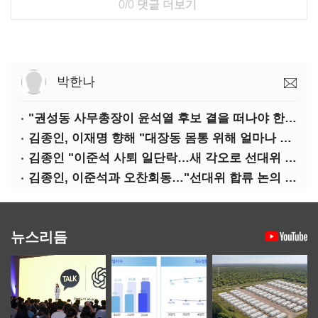
0/0
댓글 더보기
박한나
"권성동 사무총장이 윤석열 후보 곁을 떠나야 한다"
김종인, 이재명 향해 "대장동 몸통 위해 얼마나 죽어야 하나"
김종인 "이준석 사퇴 일단락…새 각오로 선대위 꾸리겠다"
김종인, 이준석과 오찬회동…"선대위 합류 논의 없었다"(종합)
뉴스리듬