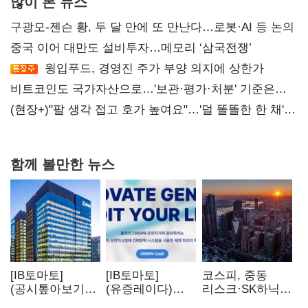
많이 본 뉴스
구광모-젠슨 황, 두 달 만에 또 만난다…로봇·AI 등 논의
중국 이어 대만도 설비투자…메모리 ‘삼국전쟁’
윙입푸드, 경영진 주가 부양 의지에 상한가
비트코인도 국가자산으로…'보관·평가·처분' 기준은
숙제
(현장+)"팔 생각 접고 호가 높여요"…'덜 똘똘한 한 채'
20억 키맞추기
함께 볼만한 뉴스
[IB토마토]
[IB토마토]
코스피, 중동
(공시톺아보기)
(유증레이다)
리스크·SK하닉
수주 공시, 왜
툴젠, 조달액
5% 급락에