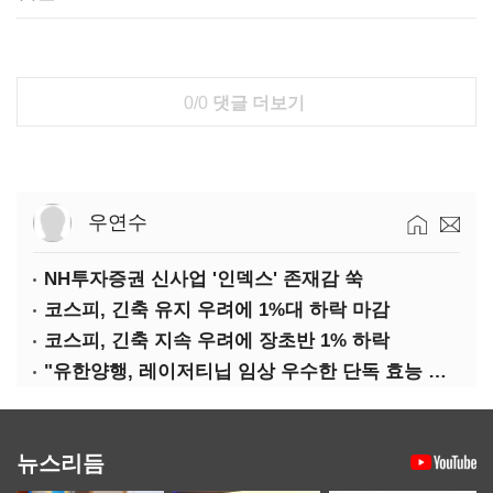
0/0
댓글 더보기
우연수
NH투자증권 신사업 '인덱스' 존재감 쑥
코스피, 긴축 유지 우려에 1%대 하락 마감
코스피, 긴축 지속 우려에 장초반 1% 하락
"유한양행, 레이저티닙 임상 우수한 단독 효능 입증"-대신
뉴스리듬