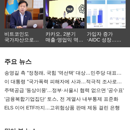
비트코인도
카카오, 2분기
가입자 증가
국가자산으로…'
매출·영업익 역대
·AIDC 성장…
보관·평가·처분'
최대…에이전트
SKT 2분기 성장
기준은 숙제
AI 수익화 관건
본궤도
주요 뉴스
송영길 측 "정청래, 국힘 '역선택' 대상…민주당 대표로
총선 지휘 못해"
이 대통령 "국가폭력 피해자에 사과…적극적 조사로
진실 밝혀야"
주택공급 '동상이몽'…정부·서울시 협력 없으면 '공수표'
'금융복합기업집단' 토스, 전 계열사 내부통제 표준화
ELS 이어 ETF까지…고위험상품 판매 제동 걸린 은행