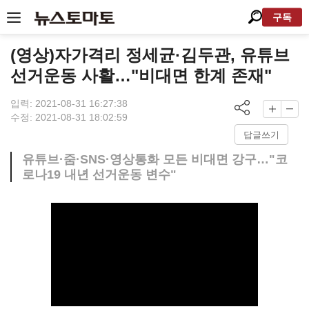
구독
(영상)자가격리 정세균·김두관, 유튜브
선거운동 사활…"비대면 한계 존재"
입력: 2021-08-31 16:27:38
수정: 2021-08-31 18:02:59
답글쓰기
유튜브·줌·SNS·영상통화 모든 비대면 강구…"코
로나19 내년 선거운동 변수"