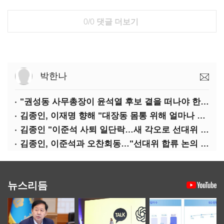
0/0
댓글 더보기
박한나
"권성동 사무총장이 윤석열 후보 곁을 떠나야 한다"
김종인, 이재명 향해 "대장동 몸통 위해 얼마나 죽어야 하나"
김종인 "이준석 사퇴 일단락…새 각오로 선대위 꾸리겠다"
김종인, 이준석과 오찬회동…"선대위 합류 논의 없었다"(종합)
뉴스리듬