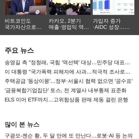
비트코인도
카카오, 2분기
가입자 증가
국가자산으로…'
매출·영업익 역대
·AIDC 성장…
보관·평가·처분'
최대…에이전트
SKT 2분기 성장
기준은 숙제
AI 수익화 관건
본궤도
주요 뉴스
송영길 측 "정청래, 국힘 '역선택' 대상…민주당 대표로
총선 지휘 못해"
이 대통령 "국가폭력 피해자에 사과…적극적 조사로
진실 밝혀야"
주택공급 '동상이몽'…정부·서울시 협력 없으면 '공수표'
'금융복합기업집단' 토스, 전 계열사 내부통제 표준화
ELS 이어 ETF까지…고위험상품 판매 제동 걸린 은행
많이 본 뉴스
구광모-젠슨 황, 두 달 만에 또 만난다…로봇·AI 등 논의