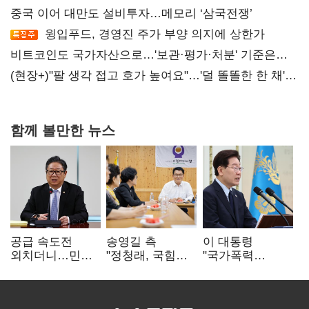
중국 이어 대만도 설비투자…메모리 ‘삼국전쟁’
윙입푸드, 경영진 주가 부양 의지에 상한가
비트코인도 국가자산으로…'보관·평가·처분' 기준은
숙제
(현장+)"팔 생각 접고 호가 높여요"…'덜 똘똘한 한 채'
20억 키맞추기
함께 볼만한 뉴스
공급 속도전
송영길 측
이 대통령
외치더니…민주,
"정청래, 국힘
"국가폭력
'폐버스
'역선택' 대상…
피해자에 사과…
리모델링'까지
민주당 대표로
적극적 조사로
제안
총선 지휘 못해"
진실 밝혀야"