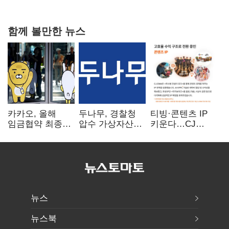
함께 볼만한 뉴스
카카오, 올해
두나무, 경찰청
티빙·콘텐츠 IP
임금협약 최종
압수 가상자산
키운다…CJ
타결…연봉 6.3%
보관 맡는다…
ENM, 하반기
인상·격려금
커스터디 사업
글로벌 확장 가속
300만원
최종 낙찰
뉴스
뉴스북