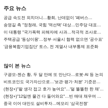
주요 뉴스
공급 속도전 외치더니…황희, 난데없이 '폐버스
리모델링' 제안
송영길 측 "정청래, 국힘 '역선택' 대상…민주당 대표로
총선 지휘 못해"
이 대통령 "국가폭력 피해자에 사과…적극적 조사로
진실 밝혀야"
주택공급 '동상이몽'…정부·서울시 협력 없으면 '공수표'
'금융복합기업집단' 토스, 전 계열사 내부통제 표준화
많이 본 뉴스
구광모-젠슨 황, 두 달 만에 또 만난다…로봇·AI 등 논의
비트코인도 국가자산으로…'보관·평가·처분' 기준은
숙제
(현장+)"팔 생각 접고 호가 높여요"…'덜 똘똘한 한 채'
20억 키맞추기
(현장+)"12일엔 물건 다 들어와요"…빈 매대 채우며 문
연 홈플러스
중국 이어 대만도 설비투자…메모리 ‘삼국전쟁’