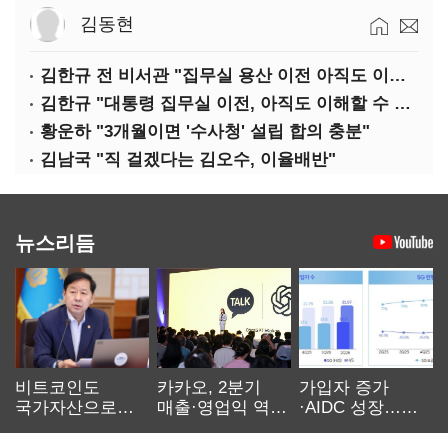
김동현
김한규 전 비서관 "집무실 용산 이전 아직도 이해 못 해…독단 우려"
김한규 "대통령 집무실 이전, 아직도 이해할 수 없는 결정"
황운하 "3개월이면 '수사청' 설립 합의 충분"
김남국 "직 걸겠다는 김오수, 이율배반"
뉴스리듬
비트코인도
카카오, 2분기
가입자 증가
국가자산으로…'
매출·영업익 역대
·AIDC 성장…
보관·평가·처분'
최대…에이전트
SKT 2분기 성장
기준은 숙제
AI 수익화 관건
본궤도