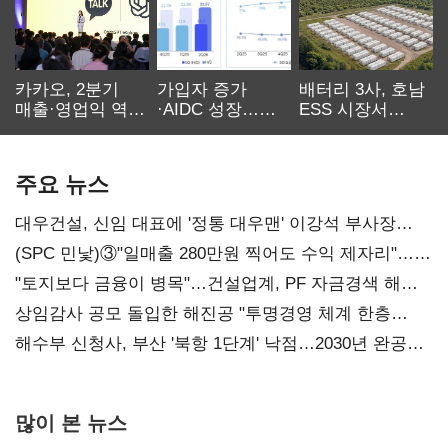
카카오, 2분기
가입자 증가
배터리 3사, 호남
매출·영업익 역대
·AIDC 성장…
ESS 시장서
최대…에이전트
SKT 2분기 성장
‘격돌’
AI 수익화 관건
본궤도
주요 뉴스
대우건설, 신임 대표에 '정통 대우맨' 이강석 부사장
내정
(SPC 민낯)③"일매출 280만원 찍어도 수익 제자리"…
점주 울리는 '상시 할인'
"토지보다 금융이 병목"…건설업계, PF 자금경색 해소
목소리
상임감사 공모 돌입한 해진공 "투명경영 체계 한층
강화"
해수부 신청사, 부산 '북항 1단계' 낙점…2030년 완공
목표
많이 본 뉴스