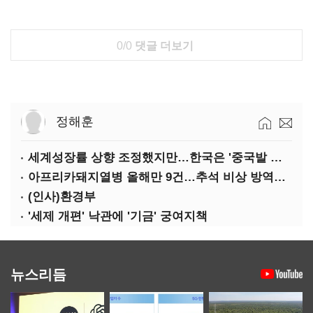
0/0
댓글 더보기
정해훈
세계성장률 상향 조정했지만…한국은 '중국발 살얼음판'
아프리카돼지열병 올해만 9건…추석 비상 방역에 '총력'
(인사)환경부
'세제 개편' 낙관에 '기금' 궁여지책
뉴스리듬