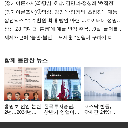
(정기여론조사)②당심·호남, 김민석-정청래 '초접전'
(정기여론조사)①당심, 김민석·정청래 '초접전'…대통령
지지도 '50% 아래로'(종합)
삼전닉스 “주주환원 확대 방안 마련”…로이터에 성명
보내
삼성 Z8 역대급 ‘흥행’에 애플 반격 주목…9월 ‘폴더블
대전’
세제개편에 ‘불안·불만’…오세훈 "전월세 구하기 더
힘들어질 것"
함께 볼만한 뉴스
홍명보 선임 논란
한국투자증권,
코스닥 반등,
2년…2024년
상반기 영업이익
닷새간 24%↑…
파동부터 소환·
2조1701억 원…
1000선 회복은
압색까지
전년비 89.1%↑
언제