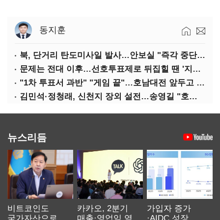
동지훈
북, 단거리 탄도미사일 발사…안보실 "즉각 중단 촉구"
문제는 전대 이후…선호투표제로 뒤집힐 땐 '지지층 불복'
"1차 투표서 과반" "게임 끝"…호남대전 앞두고 '충돌'
김민석·정청래, 신천지 장외 설전…송영길 "호남 계몽 규탄"
뉴스리듬
비트코인도
카카오, 2분기
가입자 증가
국가자산으로…'
매출·영업익 역대
·AIDC 성장…