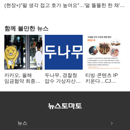
숙제
(현장+)"팔 생각 접고 호가 높여요"…'덜 똘똘한 한 채'
20억 키맞추기
함께 볼만한 뉴스
카카오, 올해
두나무, 경찰청
티빙·콘텐츠 IP
임금협약 최종
압수 가상자산
키운다…CJ
타결…연봉 6.3%
보관 맡는다…
ENM, 하반기
인상·격려금
커스터디 사업
글로벌 확장 가속
300만원
최종 낙찰
뉴스