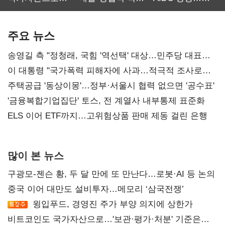
보관·평가·처분'
최대…에이전트
SKT 2분기 성장
기준은 숙제
AI 수익화 관건
본궤도
주요 뉴스
송영길 측 "정청래, 국힘 '역선택' 대상…민주당 대표로
총선 지휘 못해"
이 대통령 "국가폭력 피해자에 사과…적극적 조사로
진실 밝혀야"
주택공급 '동상이몽'…정부·서울시 협력 없으면 '공수표'
'금융복합기업집단' 토스, 전 계열사 내부통제 표준화
ELS 이어 ETF까지…고위험상품 판매 제동 걸린 은행
많이 본 뉴스
구광모-젠슨 황, 두 달 만에 또 만난다…로봇·AI 등 논의
중국 이어 대만도 설비투자…메모리 ‘삼국전쟁’
윙입푸드, 경영진 주가 부양 의지에 상한가
비트코인도 국가자산으로…'보관·평가·처분' 기준은