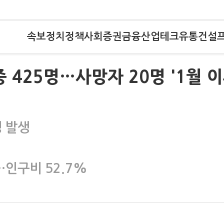
속보
정치
정책
사회
증권
금융
산업
테크
유통
건설
 425명…사망자 20명 '1월 
명 발생
…인구비 52.7%