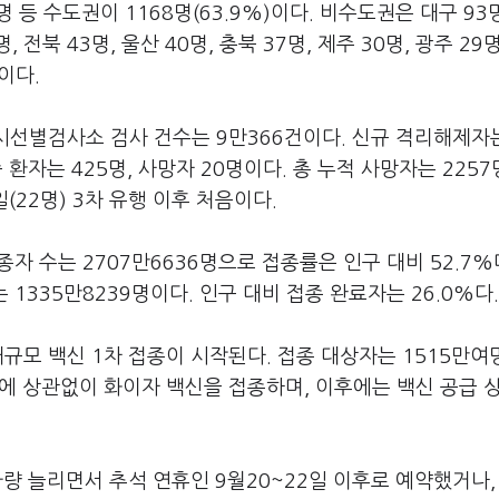
명 등 수도권이 1168명(63.9%)이다. 비수도권은 대구 93명
명, 전북 43명, 울산 40명, 충북 37명, 제주 30명, 광주 29명
)이다.
임시선별검사소 검사 건수는 9만366건이다. 신규 격리해제자는
 환자는 425명, 사망자 20명이다. 총 누적 사망자는 225
(22명) 3차 유행 이후 처음이다.
종자 수는 2707만6636명으로 접종률은 인구 대비 52.7%다
 1335만8239명이다. 인구 대비 접종 완료자는 26.0%다.
대규모 백신 1차 접종이 시작된다. 접종 대상자는 1515만
지역에 상관없이 화이자 백신을 접종하며, 이후에는 백신 공급 
가량 늘리면서 추석 연휴인 9월20~22일 이후로 예약했거나,