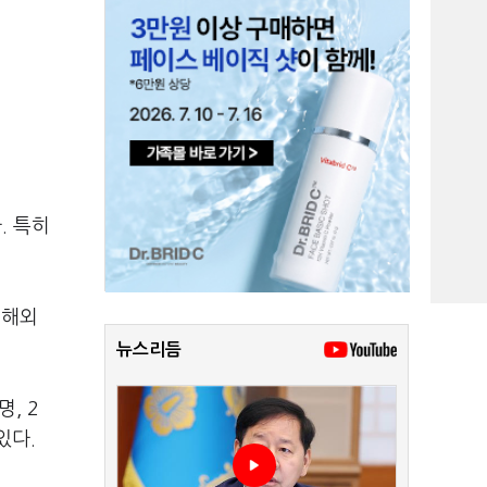
. 특히
 해외
뉴스리듬
명, 2
있다.