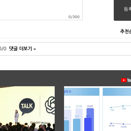
0
/
300
추천
0/0
댓글 더보기