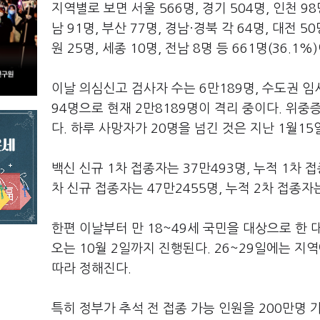
지역별로 보면 서울 566명, 경기 504명, 인천 98
남 91명, 부산 77명, 경남·경북 각 64명, 대전 50
원 25명, 세종 10명, 전남 8명 등 661명(36.1%
이날 의심신고 검사자 수는 6만189명, 수도권 
94명으로 현재 2만8189명이 격리 중이다. 위중증
다. 하루 사망자가 20명을 넘긴 것은 지난 1월15일
백신 신규 1차 접종자는 37만493명, 누적 1차 접
차 신규 접종자는 47만2455명, 누적 2차 접종자는
한편 이날부터 만 18~49세 국민을 대상으로 한 
오는 10월 2일까지 진행된다. 26~29일에는 
따라 정해진다.
특히 정부가 추석 전 접종 가능 인원을 200만명 