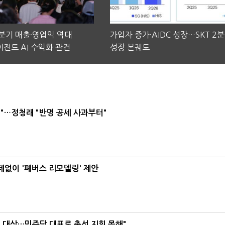
2분기 매출·영업익 역대
가입자 증가·AIDC 성장…SKT 2
전트 AI 수익화 관건
성장 본궤도
"…정청래 "반명 공세 사과부터"
데없이 '폐버스 리모델링' 제안
택' 대상…민주당 대표로 총선 지휘 못해"