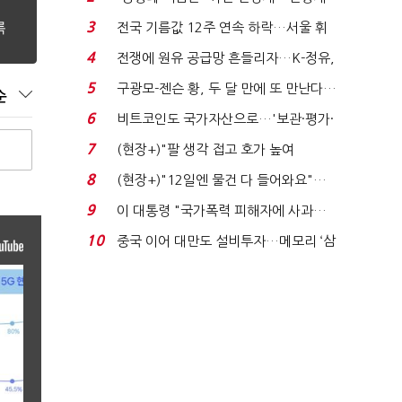
는 추가투표 때리기...
3
전국 기름값 12주 연속 하락…서울 휘
발윳값 1909원...
4
전쟁에 원유 공급망 흔들리자…K-정유,
에너지안보 핵심...
5
구광모-젠슨 황, 두 달 만에 또 만난다…
순
로봇·AI 등 논...
6
비트코인도 국가자산으로…'보관·평가·
처분' 기준은 ...
7
(현장+)"팔 생각 접고 호가 높여
요"…'덜 똘똘한 한 채' 20...
8
(현장+)"12일엔 물건 다 들어와요"…
빈 매대 채우며 문 연 ...
9
이 대통령 "국가폭력 피해자에 사과…
적극적 조사로 진...
10
중국 이어 대만도 설비투자…메모리 ‘삼
국전쟁’