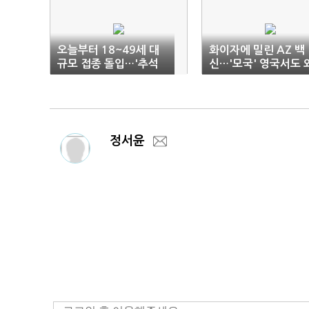
오늘부터 18~49세 대
화이자에 밀린 AZ 백
규모 접종 돌입…'추석
신…'모국' 영국서도 
전' 재예약 가능
면
정서윤