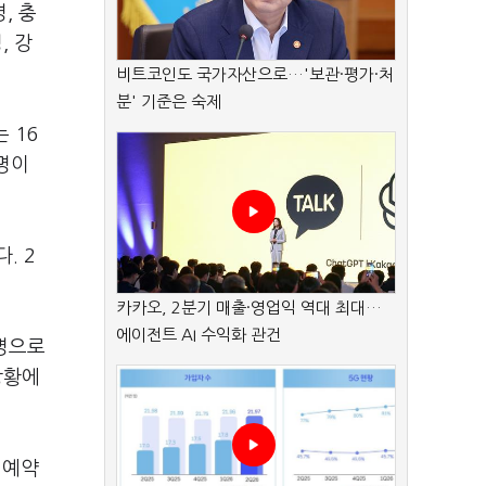
, 충
, 강
비트코인도 국가자산으로…'보관·평가·처
분' 기준은 숙제
 16
7명이
. 2
카카오, 2분기 매출·영업익 역대 최대…
에이전트 AI 수익화 관건
여명으로
상황에
 예약