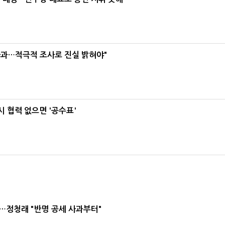
사과…적극적 조사로 진실 밝혀야"
 협력 없으면 '공수표'
…정청래 "반명 공세 사과부터"