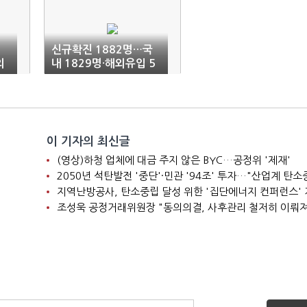
신규확진 1882명…국
외
내 1829명·해외유입 5
3명 발생(1보)
이 기자의 최신글
(영상)하청 업체에 대금 주지 않은 BYC…공정위 '제재'
지역난방공사, 탄소중립 달성 위한 '집단에너지 컨퍼런스'
조성욱 공정거래위원장 "동의의결, 사후관리 철저히 이뤄