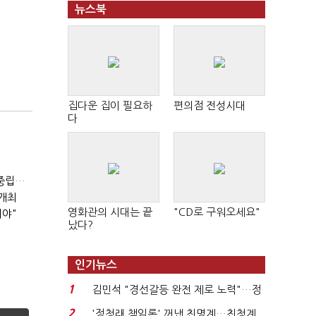
뉴스북
집다운 집이 필요하
편의점 전성시대
다
2050년 석탄발전 '중단'·민관 '94조' 투자…"산업계 탄소중립에 고삐"
 개최
영화관의 시대는 끝
"CD로 구워오세요"
져야"
났다?
인기뉴스
1
김민석 "경선갈등 완전 제로 노력"…정
청래 "반명 공세 사...
2
'정청래 책임론' 꺼낸 친명계…친청계