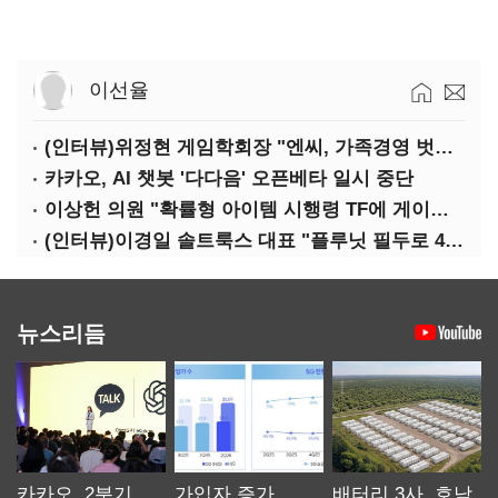
이선율
(인터뷰)위정현 게임학회장 "엔씨, 가족경영 벗어나 세대교체해야"
카카오, AI 챗봇 '다다음' 오픈베타 일시 중단
이상헌 의원 "확률형 아이템 시행령 TF에 게이머 의견 대변할 사람 없어"
(인터뷰)이경일 솔트룩스 대표 "플루닛 필두로 400억 연매출 목표"
뉴스리듬
카카오, 2분기
가입자 증가
배터리 3사, 호남