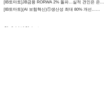
[IB토마토]JB금융 RORWA 2% 돌파…실적 견인은 은행
아닌 캐피탈
[IB토마토](AI 보험혁신)①생산성 최대 80% 개선…
현실은 '실행 격차'
함께 볼만한 뉴스
[IB토마토](약가
보령 2분기
SK바이오팜,
대수술)②약값
영업익 238억…
뇌전증 신약 해외
깎이자 R&D부터
전년 대비 6.2%↓
흥행 발판…
축소…제약업계
차세대 신약 개발
비상경영 돌입
속도
뉴스