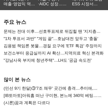
매출·영업익 역대
·AIDC 성장…
ESS 시장서
최대…에이전트
SKT 2분기 성장
‘격돌’
AI 수익화 관건
본궤도
주요 뉴스
문제는 전대 이후…선호투표제로 뒤집힐 땐 '지지층
불복'
"1차 투표서 과반" "게임 끝"…호남대전 앞두고 '충돌'
김용범 책임론 봇물…경질 요구에 'ETF 특검' 주장까지
보건소부터 응급실까지 AI 확산…지역의료 혁신 본격화
"강남사옥 부지에 청년주택"…LH도 '공급 속도전'
많이 본 뉴스
(민선 9기 한달)③'7조 채무' 곳간에 충격…추미애,
20년만에 '비상재정' 선언 승부수
[IB토마토]아워홈 떠난 구미현, 본느에 340억 베팅…
가족 지배체제 구축
(시론)꿈과 계획은 다르다