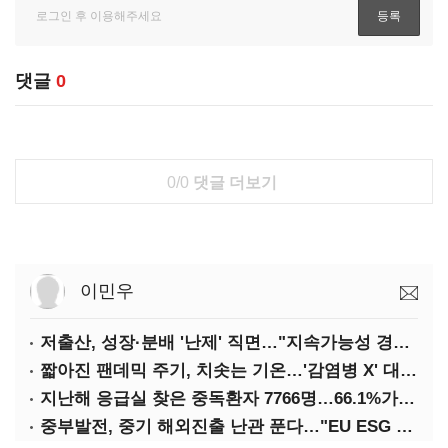
댓글
0
0/0
댓글 더보기
이민우
저출산, 성장·분배 '난제' 직면…"지속가능성 경고등"
짧아진 팬데믹 주기, 치솟는 기온…'감염병 X' 대비해야
지난해 응급실 찾은 중독환자 7766명…66.1%가 '의도적 중독'
중부발전, 중기 해외진출 난관 푼다…"EU ESG 실사 공동 대응"