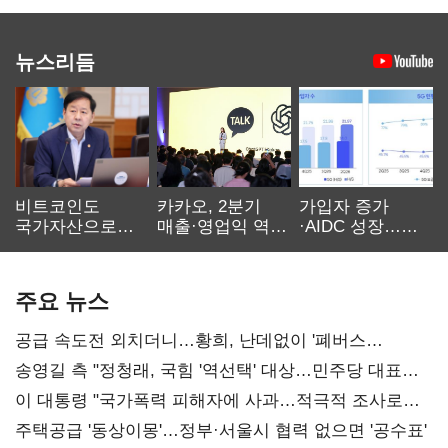
뉴스리듬
비트코인도
카카오, 2분기
가입자 증가
국가자산으로…'
매출·영업익 역대
·AIDC 성장…
보관·평가·처분'
최대…에이전트
SKT 2분기 성장
기준은 숙제
AI 수익화 관건
본궤도
주요 뉴스
공급 속도전 외치더니…황희, 난데없이 '폐버스
리모델링' 제안
송영길 측 "정청래, 국힘 '역선택' 대상…민주당 대표로
총선 지휘 못해"
이 대통령 "국가폭력 피해자에 사과…적극적 조사로
진실 밝혀야"
주택공급 '동상이몽'…정부·서울시 협력 없으면 '공수표'