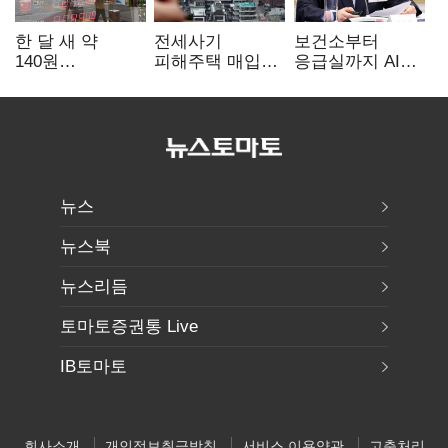
한 달 새 약
전세사기
보건소부터
140원
피해주택 매입
응급실까지 AI
급락…'역대급
1만호 돌파…
확산…지역의료
엔저'에 원화
누적 피해자
혁신 본격화
변곡점
4만278명
뉴스
뉴스북
뉴스리듬
토마토증권통 Live
IB토마토
회사소개
개인정보취급방침
서비스 이용약관
고충처리