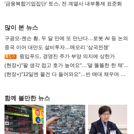
'금융복합기업집단' 토스, 전 계열사 내부통제 표준화
많이 본 뉴스
구광모-젠슨 황, 두 달 만에 또 만난다…로봇·AI 등 논의
중국 이어 대만도 설비투자…메모리 ‘삼국전쟁’
윙입푸드, 경영진 주가 부양 의지에 상한가
(현장+)"팔 생각 접고 호가 높여요"…'덜 똘똘한 한 채'
20억 키맞추기
(현장+)"12일엔 물건 다 들어와요"…빈 매대 채우며 문
연 홈플러스
함께 볼만한 뉴스