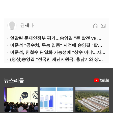
권새나
엇갈린 문재인정부 평가…송영길 "큰 발전 vs 이준석 "기본 점수"
이준석 "공수처, 무능 입증" 지적에 송영길 "팔다리 자른 게 국민의힘"
이준석, 안철수 단일화 가능성에 "상수 아냐…자의식 과잉"
(영상)송영길 "전국민 재난지원금, 홍남기와 상의·이재명 뜻 존중"
뉴스리듬