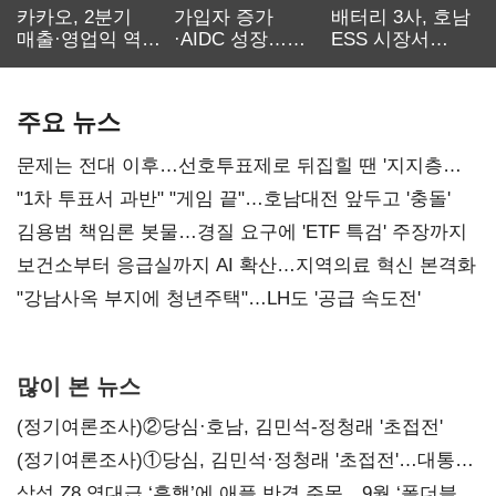
카카오, 2분기
가입자 증가
배터리 3사, 호남
매출·영업익 역대
·AIDC 성장…
ESS 시장서
최대…에이전트
SKT 2분기 성장
‘격돌’
AI 수익화 관건
본궤도
주요 뉴스
문제는 전대 이후…선호투표제로 뒤집힐 땐 '지지층
불복'
"1차 투표서 과반" "게임 끝"…호남대전 앞두고 '충돌'
김용범 책임론 봇물…경질 요구에 'ETF 특검' 주장까지
보건소부터 응급실까지 AI 확산…지역의료 혁신 본격화
"강남사옥 부지에 청년주택"…LH도 '공급 속도전'
많이 본 뉴스
(정기여론조사)②당심·호남, 김민석-정청래 '초접전'
(정기여론조사)①당심, 김민석·정청래 '초접전'…대통령
지지도 '50% 아래로'(종합)
삼성 Z8 역대급 ‘흥행’에 애플 반격 주목…9월 ‘폴더블