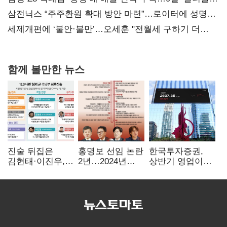
대전’
삼전닉스 “주주환원 확대 방안 마련”…로이터에 성명
보내
세제개편에 ‘불안·불만’…오세훈 "전월세 구하기 더
힘들어질 것"
함께 볼만한 뉴스
진술 뒤집은
홍명보 선임 논란
한국투자증권,
김현태·이진우,
2년…2024년
상반기 영업이익
박안수는 "국가에
파동부터 소환·
2조1701억 원…
헌신"…법정서
압색까지
전년비 89.1%↑
드러난 군
수뇌부의 민낯