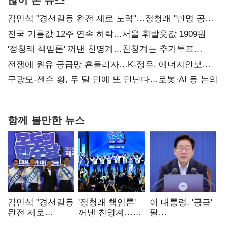
김민석 "경선갈등 완전 제로 노력"…정청래 "반명 공세
사과부터"
전국 기름값 12주 연속 하락…서울 휘발윳값 1909원
'정청래 책임론' 꺼낸 친명계…친청계는 추가투표
때리기
전쟁에 원유 공급망 흔들리자…K-정유, 에너지안보
핵심으로 재부상
구광모-젠슨 황, 두 달 만에 또 만난다…로봇·AI 등 논의
함께 볼만한 뉴스
김민석 "경선갈등
'정청래 책임론'
이 대통령, '공급'
완전 제로
꺼낸 친명계…
팔
노력"…정청래
친청계는
걷어붙였는데…