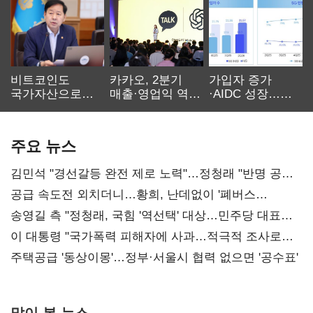
비트코인도
카카오, 2분기
가입자 증가
국가자산으로…'
매출·영업익 역대
·AIDC 성장…
보관·평가·처분'
최대…에이전트
SKT 2분기 성장
기준은 숙제
AI 수익화 관건
본궤도
주요 뉴스
김민석 "경선갈등 완전 제로 노력"…정청래 "반명 공세
사과부터"
공급 속도전 외치더니…황희, 난데없이 '폐버스
리모델링' 제안
송영길 측 "정청래, 국힘 '역선택' 대상…민주당 대표로
총선 지휘 못해"
이 대통령 "국가폭력 피해자에 사과…적극적 조사로
진실 밝혀야"
주택공급 '동상이몽'…정부·서울시 협력 없으면 '공수표'
많이 본 뉴스