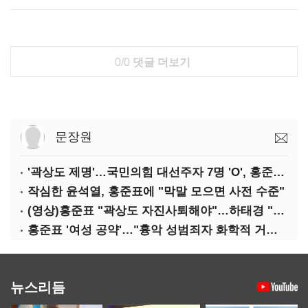
0/0
댓글 더보기
문장원
'곽상도 제명'…국민의힘 대선주자 7명 'O', 홍준표 '△'
작심한 윤석열, 홍준표에 "막말 모으면 사전 수준"
(영상)홍준표 "곽상도 자진사퇴해야"…하태경 "한가한 뒷북"
홍준표 '여성 공약'…"흉악 성범죄자 화학적 거세 추진"
뉴스리듬