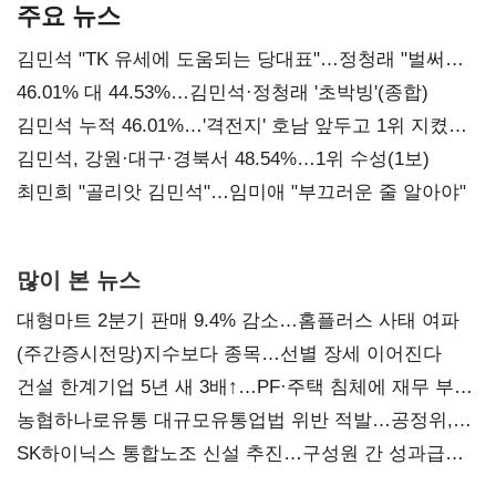
주요 뉴스
김민석 "TK 유세에 도움되는 당대표"…정청래 "벌써
대표된 양 당직 배분"
46.01% 대 44.53%…김민석·정청래 '초박빙'(종합)
김민석 누적 46.01%…'격전지' 호남 앞두고 1위 지켰다
(2보)
김민석, 강원·대구·경북서 48.54%…1위 수성(1보)
최민희 "골리앗 김민석"…임미애 "부끄러운 줄 알아야"
많이 본 뉴스
대형마트 2분기 판매 9.4% 감소…홈플러스 사태 여파
(주간증시전망)지수보다 종목…선별 장세 이어진다
건설 한계기업 5년 새 3배↑…PF·주택 침체에 재무 부담
확대
농협하나로유통 대규모유통업법 위반 적발…공정위,
과징금 4억6200만원 부과
SK하이닉스 통합노조 신설 추진…구성원 간 성과급
불만 확산