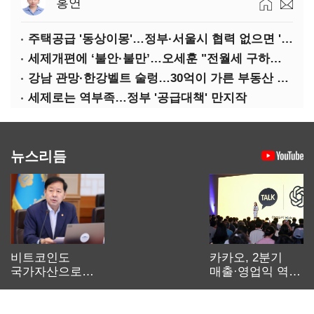
홍연
주택공급 '동상이몽'…정부·서울시 협력 없으면 '공수표'
세제개편에 ‘불안·불만’…오세훈 "전월세 구하기 더 힘들어질 것"
강남 관망·한강벨트 술렁…30억이 가른 부동산 민심
세제로는 역부족…정부 '공급대책' 만지작
뉴스리듬
비트코인도
카카오, 2분기
국가자산으로…'
매출·영업익 역대
보관·평가·처분'
최대…에이전트
기준은 숙제
AI 수익화 관건