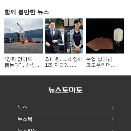
함께 볼만한 뉴스
“경력 없어도
최태원, 노소영에
본업 살아난
뽑는다”…삼성
1조 지급?…
코오롱인더
·TSMC, 미
재상고 여부 주목
·HS효성…AI·
반도체 인재
배터리 소재로
쟁탈전
보폭 확대
뉴스
뉴스북
뉴스리듬