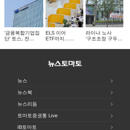
'금융복합기업집
ELS 이어
라이나 노사
단' 토스, 전
ETF까지…
'구조조정 구두
계열사 내부통제
고위험상품 판매
합의안' 도출
표준화
제동 걸린 은행
뉴스
뉴스북
뉴스리듬
토마토증권통 Live
IB토마토