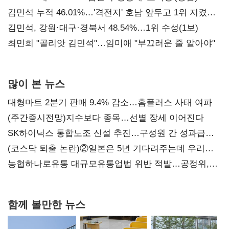
김민석 누적 46.01%…'격전지' 호남 앞두고 1위 지켰다
(2보)
김민석, 강원·대구·경북서 48.54%…1위 수성(1보)
최민희 "골리앗 김민석"…임미애 "부끄러운 줄 알아야"
많이 본 뉴스
대형마트 2분기 판매 9.4% 감소…홈플러스 사태 여파
(주간증시전망)지수보다 종목…선별 장세 이어진다
SK하이닉스 통합노조 신설 추진…구성원 간 성과급
불만 확산
(코스닥 퇴출 논란)②일본은 5년 기다려주는데 우리는
당장 퇴출?…시간만으론 부족한 코스닥 구하기
농협하나로유통 대규모유통업법 위반 적발…공정위,
과징금 4억6200만원 부과
함께 볼만한 뉴스