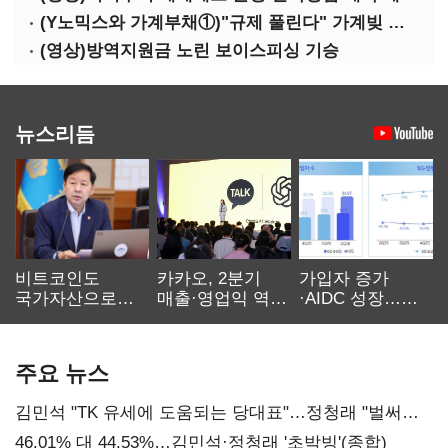
(Y노믹스와 가계부채①)"규제 풀린다" 가계빚 다시 꿈틀
(영상)방역지원금 노린 보이스피싱 기승
뉴스리듬
비트코인도
카카오, 2분기
가입자 증가
국가자산으로…'
매출·영업익 역대
·AIDC 성장…
보관·평가·처분'
최대…에이전트
SKT 2분기 성장
기준은 숙제
AI 수익화 관건
본궤도
주요 뉴스
김민석 "TK 유세에 도움되는 당대표"…정청래 "벌써
대표된 양 당직 배분"
46.01% 대 44.53%…김민석·정청래 '초박빙'(종합)