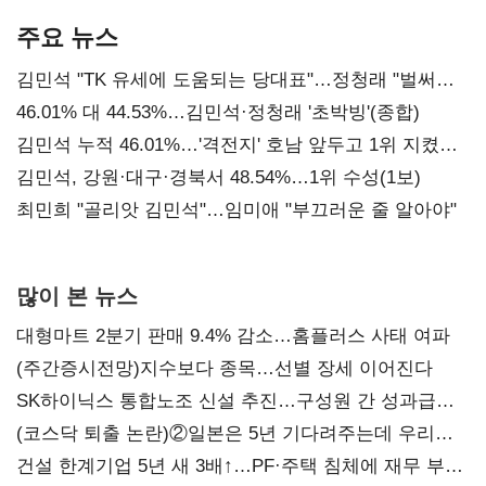
주요 뉴스
김민석 "TK 유세에 도움되는 당대표"…정청래 "벌써
대표된 양 당직 배분"
46.01% 대 44.53%…김민석·정청래 '초박빙'(종합)
김민석 누적 46.01%…'격전지' 호남 앞두고 1위 지켰다
(2보)
김민석, 강원·대구·경북서 48.54%…1위 수성(1보)
최민희 "골리앗 김민석"…임미애 "부끄러운 줄 알아야"
많이 본 뉴스
대형마트 2분기 판매 9.4% 감소…홈플러스 사태 여파
(주간증시전망)지수보다 종목…선별 장세 이어진다
SK하이닉스 통합노조 신설 추진…구성원 간 성과급
불만 확산
(코스닥 퇴출 논란)②일본은 5년 기다려주는데 우리는
당장 퇴출?…시간만으론 부족한 코스닥 구하기
건설 한계기업 5년 새 3배↑…PF·주택 침체에 재무 부담