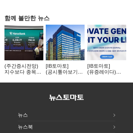
확대
함께 볼만한 뉴스
(주간증시전망)
[IB토마토]
[IB토마토]
지수보다 종목…
(공시톺아보기)
(유증레이다)
선별 장세
수주 공시, 왜
툴젠, 조달액
이어진다
바로 매출로
3분의 1 토막…
잡히지 않을까
특허소송
비용부터 챙긴다
뉴스
뉴스북