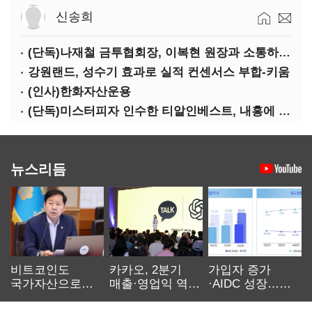
신송희
(단독)나재철 금투협회장, 이복현 원장과 소통하는 사이?
강원랜드, 성수기 효과로 실적 컨센서스 부합-키움
(인사)한화자산운용
(단독)미스터피자 인수한 티알인베스트, 내홍에 무너진 멜파스 인수전 참여
뉴스리듬
비트코인도
카카오, 2분기
가입자 증가
국가자산으로…'
매출·영업익 역대
·AIDC 성장…
보관·평가·처분'
최대…에이전트
SKT 2분기 성장
기준은 숙제
AI 수익화 관건
본궤도