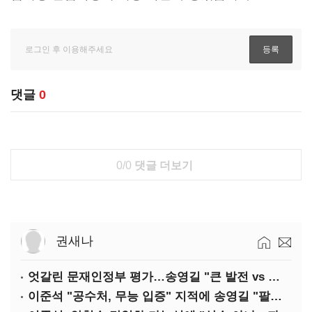
댓글
0
0/0
댓글 더보기
권새나
엇갈린 문재인정부 평가…송영길 "큰 발전 vs 이준석 "기본 점수"
이준석 "공수처, 무능 입증" 지적에 송영길 "팔다리 자른 게 국민의힘"