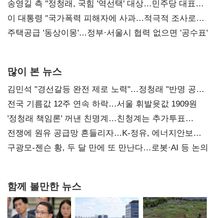
리모델링' 제안
송영길 측 "정청래, 국힘 '역선택' 대상…민주당 대표로
총선 지휘 못해"
이 대통령 "국가폭력 피해자에 사과…적극적 조사로
진실 밝혀야"
주택공급 '동상이몽'…정부·서울시 협력 없으면 '공수표'
많이 본 뉴스
김민석 "경선갈등 완전 제로 노력"…정청래 "반명 공세
사과부터"
전국 기름값 12주 연속 하락…서울 휘발윳값 1909원
'정청래 책임론' 꺼낸 친명계…친청계는 추가투표
때리기
전쟁에 원유 공급망 흔들리자…K-정유, 에너지안보
핵심으로 재부상
구광모-젠슨 황, 두 달 만에 또 만난다…로봇·AI 등 논의
함께 볼만한 뉴스