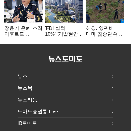
장윤기 은폐·조작
'FDI 실적
해경, 양귀비·
이후로도
10%'·'개발현안
대마 집중단속…
정보유출·
산적'…
4개월 동안
내부비위…경찰
인천경제청장
249명 검거
신뢰는 어디에
구원투수 찾기
뉴스
뉴스북
뉴스리듬
토마토증권통 Live
IB토마토