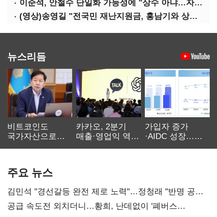
이준석, 안철수 단일화 가능성에 "상수 아냐…자의식 과잉"
(영상)송영길 "전국민 재난지원금, 홍남기와 상의·이재명 뜻 존중"
뉴스리듬
비트코인도
카카오, 2분기
가입자 증가
국가자산으로…'
매출·영업익 역대
·AIDC 성장…
보관·평가·처분'
최대…에이전트
SKT 2분기 성장
기준은 숙제
AI 수익화 관건
본궤도
주요 뉴스
김민석 "경선갈등 완전 제로 노력"…정청래 "반명 공세
사과부터"
공급 속도전 외치더니…황희, 난데없이 '폐버스