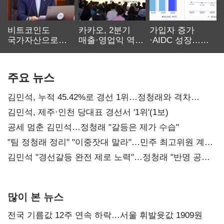
비트코인도
카카오, 2분기
가입자 증가
국가자산으로…'
매출·영업익 역대
·AIDC 성장…
보관·평가·처분'
최대…에이전트
SKT 2분기 성장
기준은 숙제
AI 수익화 관건
본궤도
주요 뉴스
김민석, 누적 45.42%로 경선 1위…정청래와 격차
0.86%p(2보)
김민석, 제주·인천 당대표 경선서 '1위'(1보)
공세 멈춘 김민석…정청래 "갈등은 제가 수습"
"팀 정청래 정리" "이중잣대 말라"…민주 최고위원 계파
다툼 격화
김민석 "경선갈등 완전 제로 노력"…정청래 "반명 공세
사과부터"
많이 본 뉴스
전국 기름값 12주 연속 하락…서울 휘발윳값 1909원