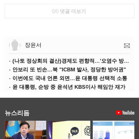
0/0
댓글 더보기
장윤서
(나토 정상회의 결산)경제도 편향적…'오염수 방류'만 용인
안보리 또 빈손…북 "ICBM 발사, 정당한 방어권"
이번에도 국내 언론 외면…윤 대통령 선택적 소통
윤 대통령, 순방 중 윤석년 KBS이사 해임안 재가
뉴스리듬