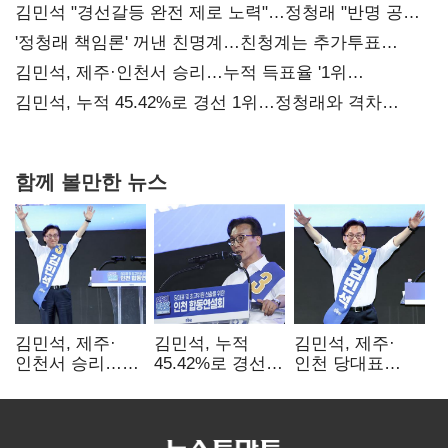
김민석 "경선갈등 완전 제로 노력"…정청래 "반명 공세
사과부터"
'정청래 책임론' 꺼낸 친명계…친청계는 추가투표
때리기
김민석, 제주·인천서 승리…누적 득표율 '1위
탈환'(종합)
김민석, 누적 45.42%로 경선 1위…정청래와 격차
0.86%p(2보)
함께 볼만한 뉴스
김민석, 제주·
김민석, 누적
김민석, 제주·
인천서 승리…
45.42%로 경선
인천 당대표
누적 득표율 '1위
1위…정청래와
경선서 '1위'(1보)
탈환'(종합)
격차
0.86%p(2보)