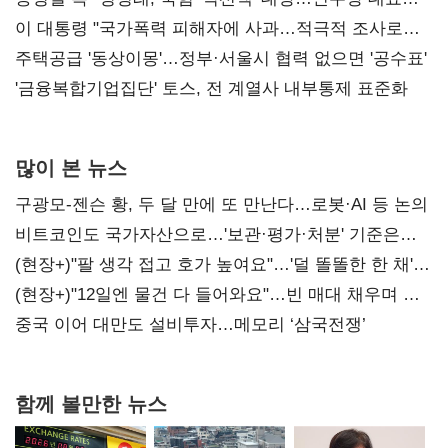
총선 지휘 못해"
이 대통령 "국가폭력 피해자에 사과…적극적 조사로
진실 밝혀야"
주택공급 '동상이몽'…정부·서울시 협력 없으면 '공수표'
'금융복합기업집단' 토스, 전 계열사 내부통제 표준화
많이 본 뉴스
구광모-젠슨 황, 두 달 만에 또 만난다…로봇·AI 등 논의
비트코인도 국가자산으로…'보관·평가·처분' 기준은
숙제
(현장+)"팔 생각 접고 호가 높여요"…'덜 똘똘한 한 채'
20억 키맞추기
(현장+)"12일엔 물건 다 들어와요"…빈 매대 채우며 문
연 홈플러스
중국 이어 대만도 설비투자…메모리 ‘삼국전쟁’
함께 볼만한 뉴스