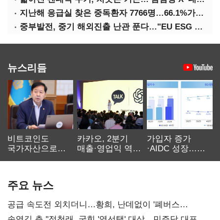
지난해 응급실 찾은 중독환자 7766명…66.1%가 '의도적 중독'
중부발전, 중기 해외진출 난관 푼다…"EU ESG 실사 공동 대응"
뉴스리듬
비트코인도
카카오, 2분기
가입자 증가
국가자산으로…'
매출·영업익 역대
·AIDC 성장…
보관·평가·처분'
최대…에이전트
SKT 2분기 성장
기준은 숙제
AI 수익화 관건
본궤도
주요 뉴스
공급 속도전 외치더니…황희, 난데없이 '폐버스
리모델링' 제안
송영길 측 "정청래, 국힘 '역선택' 대상…민주당 대표로