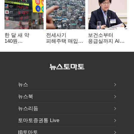
한 달 새 약
전세사기
보건소부터
140원
피해주택 매입
응급실까지 AI
급락…'역대급
1만호 돌파…
확산…지역의료
엔저'에 원화
누적 피해자
혁신 본격화
변곡점
4만278명
뉴스
뉴스북
뉴스리듬
토마토증권통 Live
IB토마토