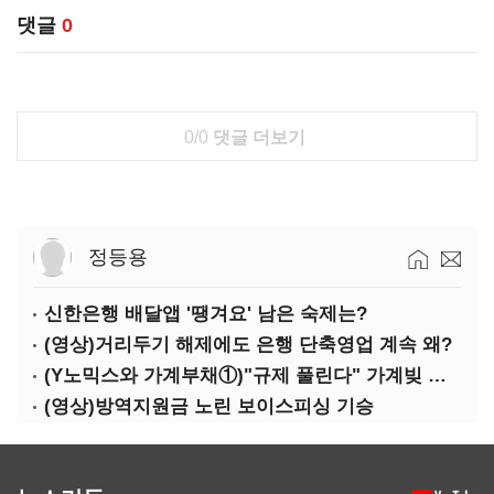
댓글
0
0/0
댓글 더보기
정등용
신한은행 배달앱 '땡겨요' 남은 숙제는?
(영상)거리두기 해제에도 은행 단축영업 계속 왜?
(Y노믹스와 가계부채①)"규제 풀린다" 가계빚 다시 꿈틀
(영상)방역지원금 노린 보이스피싱 기승