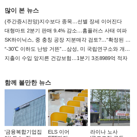
많이 본 뉴스
(주간증시전망)지수보다 종목…선별 장세 이어진다
대형마트 2분기 판매 9.4% 감소…홈플러스 사태 여파
SK하이닉스, 중 충칭 공장 지분매각 검토?…“확정된 바
없어”
“-30℃ 이하도 난방 거뜬”…삼성, 미 국립연구소와 개발
협력
지출이 수입 앞지른 건강보험…1분기 3조8989억 적자
함께 볼만한 뉴스
'금융복합기업집
ELS 이어
라이나 노사