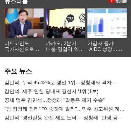
뉴스리듬
비트코인도
카카오, 2분기
가입자 증가
국가자산으로…'
매출·영업익 역대
·AIDC 성장…
보관·평가·처분'
최대…에이전트
SKT 2분기 성장
기준은 숙제
AI 수익화 관건
본궤도
주요 뉴스
김민석, 누적 45.42%로 경선 1위…정청래와 격차
0.86%p(2보)
김민석, 제주·인천 당대표 경선서 '1위'(1보)
공세 멈춘 김민석…정청래 "갈등은 제가 수습"
"팀 정청래 정리" "이중잣대 말라"…민주 최고위원 계파
다툼 격화
김민석 "경선갈등 완전 제로 노력"…정청래 "반명 공세
사과부터"