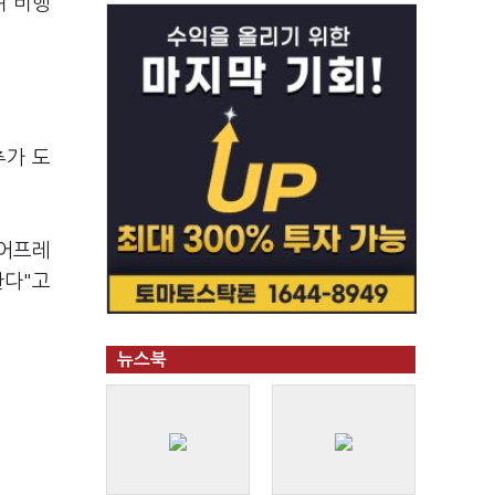
며 비행
추가 도
에어프레
한다"고
뉴스북