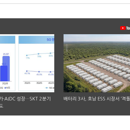
·AIDC 성장…SKT 2분기
배터리 3사, 호남 ESS 시장서 ‘격돌
도