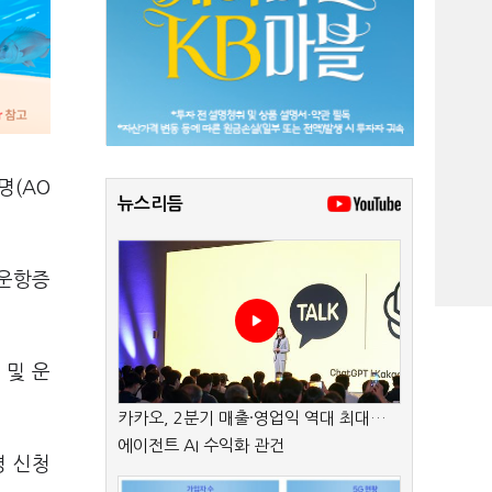
명(AO
뉴스리듬
 운항증
 및 운
카카오, 2분기 매출·영업익 역대 최대…
에이전트 AI 수익화 관건
명 신청