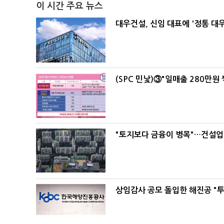
이 시간 주요 뉴스
대우건설, 신임 대표에 '정통 대
(SPC 민낯)③"일매출 280만원
"토지보다 금융이 병목"…건설업계
상임감사 공모 돌입한 해진공 "투