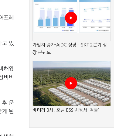
에어프레
하고 있
가입자 증가·AIDC 성장…SKT 2분기 성
장 본궤도
준비해왔
·정비비
 후 운
배터리 3사, 호남 ESS 시장서 ‘격돌’
받게 된