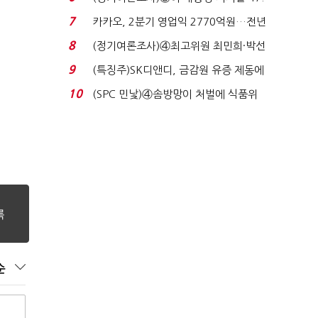
7%…일주일 만에 ...
7
카카오, 2분기 영업익 2770억원…전년
비 36% 증가...
8
(정기여론조사)④최고위원 최민희·박선
원 '양강'…서미...
9
(특징주)SK디앤디, 금감원 유증 제동에
장 초반 상한가...
10
(SPC 민낯)④솜방망이 처벌에 식품위
생법 위반 반복...
순