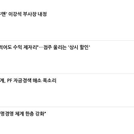
우맨' 이강석 부사장 내정
 찍어도 수익 제자리"…점주 울리는 '상시 할인'
, PF 자금경색 해소 목소리
명경영 체계 한층 강화"