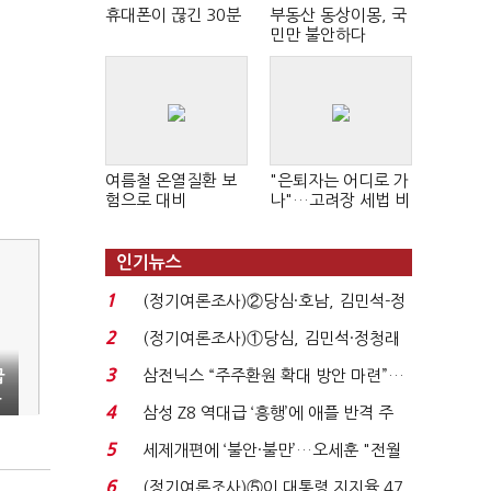
휴대폰이 끊긴 30분
부동산 동상이몽, 국
민만 불안하다
여름철 온열질환 보
"은퇴자는 어디로 가
험으로 대비
나"…고려장 세법 비
판 확산
인기뉴스
1
(정기여론조사)②당심·호남, 김민석-정
청래 '초접전'...
2
(정기여론조사)①당심, 김민석·정청래
'초접전'…대통령 ...
3
삼전닉스 “주주환원 확대 방안 마련”…
급
분
로이터에 성명...
4
삼성 Z8 역대급 ‘흥행’에 애플 반격 주
목…9월 ‘폴...
5
세제개편에 ‘불안·불만’…오세훈 "전월
세 구하기 더 ...
6
(정기여론조사)⑤이 대통령 지지율 47.