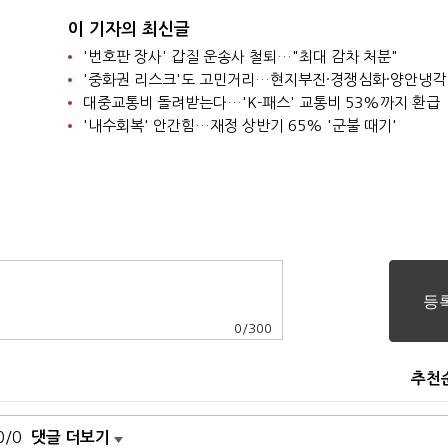
이 기자의 최신글
'번호판 장사' 갑질 운송사 철퇴…"최대 감차 처분"
'중화권 리스크'도 고민거리…현지부진·경쟁심화·양안냉각
대중교통비 돌려받는다…'K-패스' 교통비 53%까지 환급
'내수회복' 안간힘…재정 상반기 65% '군불 때기'
0
/
300
추천
0/0
댓글 더보기