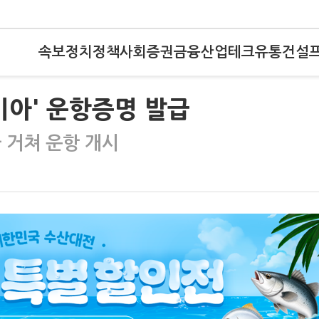
속보
정치
정책
사회
증권
금융
산업
테크
유통
건설
미아' 운항증명 발급
 거쳐 운항 개시