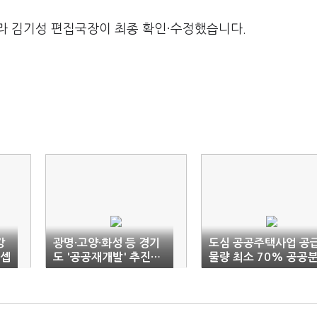
라 김기성 편집국장이 최종 확인·수정했습니다.
강
광명·고양·화성 등 경기
도심 공공주택사업 공
콘셉
도 '공공재개발' 추진…
물량 최소 70% 공공
7000가구 공급
양 공급