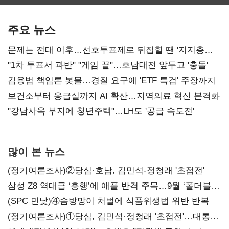
최대…에이전트
SKT 2분기 성장
‘격돌’
AI 수익화 관건
본궤도
주요 뉴스
문제는 전대 이후…선호투표제로 뒤집힐 땐 '지지층
불복'
"1차 투표서 과반" "게임 끝"…호남대전 앞두고 '충돌'
김용범 책임론 봇물…경질 요구에 'ETF 특검' 주장까지
보건소부터 응급실까지 AI 확산…지역의료 혁신 본격화
"강남사옥 부지에 청년주택"…LH도 '공급 속도전'
많이 본 뉴스
(정기여론조사)②당심·호남, 김민석-정청래 '초접전'
삼성 Z8 역대급 ‘흥행’에 애플 반격 주목…9월 ‘폴더블
대전’
(SPC 민낯)④솜방망이 처벌에 식품위생법 위반 반복
(정기여론조사)①당심, 김민석·정청래 '초접전'…대통령