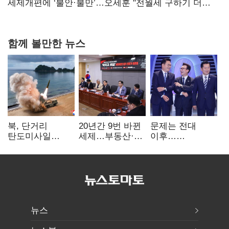
지지도 '50% 아래로'(종합)
세제개편에 ‘불안·불만’…오세훈 "전월세 구하기 더
힘들어질 것"
함께 볼만한 뉴스
북, 단거리
20년간 9번 바뀐
문제는 전대
탄도미사일
세제…부동산·
이후…
발사…안보실
상속세만
선호투표제로
"즉각 중단 촉구"
건드렸다
뒤집힐 땐
'지지층 불복'
뉴스