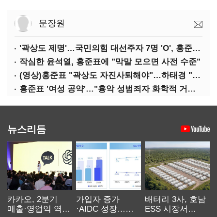
문장원
'곽상도 제명'…국민의힘 대선주자 7명 'O', 홍준표 '△'
작심한 윤석열, 홍준표에 "막말 모으면 사전 수준"
(영상)홍준표 "곽상도 자진사퇴해야"…하태경 "한가한 뒷북"
홍준표 '여성 공약'…"흉악 성범죄자 화학적 거세 추진"
뉴스리듬
카카오, 2분기
가입자 증가
배터리 3사, 호남
매출·영업익 역대
·AIDC 성장…
ESS 시장서