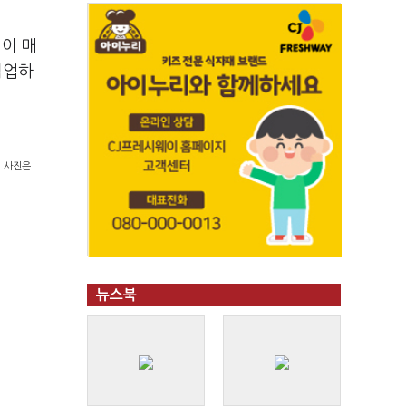
이 매
협업하
. 사진은
뉴스북