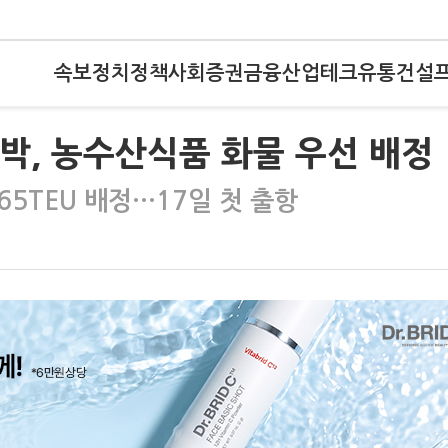
속보
정치
정책
사회
증권
금융
산업
테크
유통
건설
박, 농수산식품 화물 우선 배정
65TEU 배정…17일 첫 출항