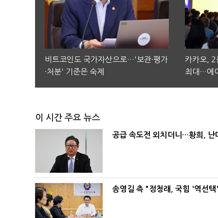
비트코인도 국가자산으로…'보관·평가
카카오, 
·처분' 기준은 숙제
최대…에이
이 시간 주요 뉴스
공급 속도전 외치더니…황희, 난
송영길 측 "정청래, 국힘 '역선