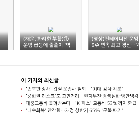
(해운, 화려한 부활)①
(영상)컨테이너선 운임
운임 급등에 줄줄이 '역
9주 연속 최고 경신…'
대급 실적'
천 돌파' 코앞
이 기자의 최신글
'번호판 장사' 갑질 운송사 철퇴…"최대 감차 처분"
'중화권 리스크'도 고민거리…현지부진·경쟁심화·양안냉각
대중교통비 돌려받는다…'K-패스' 교통비 53%까지 환급
'내수회복' 안간힘…재정 상반기 65% '군불 때기'