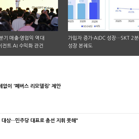
2분기 매출·영업익 역대
가입자 증가·AIDC 성장…SKT 2
전트 AI 수익화 관건
성장 본궤도
데없이 '폐버스 리모델링' 제안
택' 대상…민주당 대표로 총선 지휘 못해"