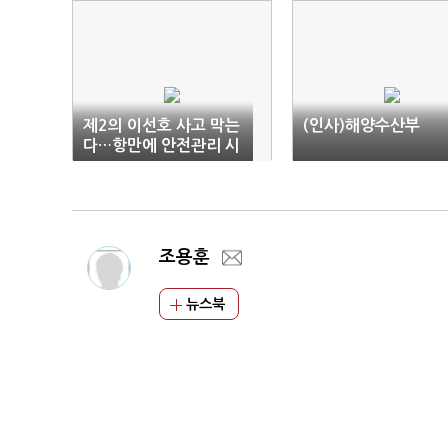
제2의 이선호 사고 막는
(인사)해양수산부
다…항만에 안전관리 시
스템 가동
조용훈
뉴스북