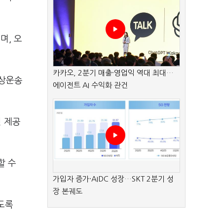
며, 오
카카오, 2분기 매출·영업익 역대 최대…
해상운송
에이전트 AI 수익화 관건
선 제공
할 수
가입자 증가·AIDC 성장…SKT 2분기 성
장 본궤도
도록