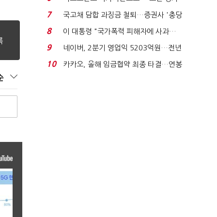
처분' 기준은 ...
7
국고채 담합 과징금 철퇴…증권사 '충당
금 폭탄' 우려...
8
이 대통령 "국가폭력 피해자에 사과…
적극적 조사로 진...
9
네이버, 2분기 영업익 5203억원…전년
비 0.2% 감소...
10
카카오, 올해 임금협약 최종 타결…연봉
6.3% 인상·격려...
순