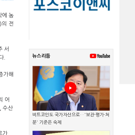
박에 농
)의 전
주 서
뉴스리듬
다.
 증가해
의 어
, 수산
비트코인도 국가자산으로…'보관·평가·처
분' 기준은 숙제
로가