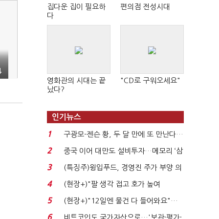
집다운 집이 필요하
편의점 전성시대
다
4
영화관의 시대는 끝
"CD로 구워오세요"
났다?
인기뉴스
1
구광모-젠슨 황, 두 달 만에 또 만난다…
로봇·AI 등 논...
2
중국 이어 대만도 설비투자…메모리 ‘삼
국전쟁’
3
(특징주)윙입푸드, 경영진 주가 부양 의
지에 상한가...
4
(현장+)"팔 생각 접고 호가 높여
요"…'덜 똘똘한 한 채' 20...
5
(현장+)"12일엔 물건 다 들어와요"…
빈 매대 채우며 문 연 ...
6
비트코인도 국가자산으로…'보관·평가·