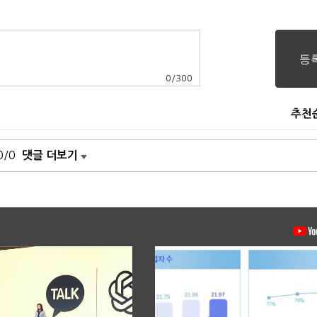
0
/
300
추천
0/0
댓글 더보기