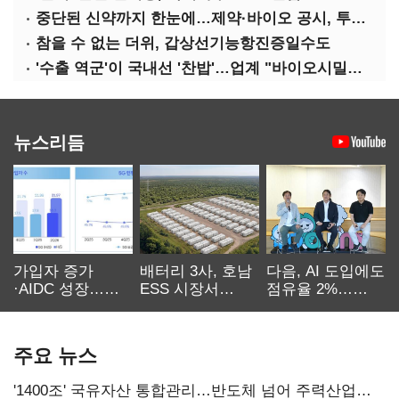
중단된 신약까지 한눈에…제약·바이오 공시, 투명해진다
참을 수 없는 더위, 갑상선기능항진증일수도
'수출 역군'이 국내선 '찬밥'…업계 "바이오시밀러 인센티브 다각화 필요"
뉴스리듬
가입자 증가
배터리 3사, 호남
다음, AI 도입에도
·AIDC 성장…
ESS 시장서
점유율 2%…
SKT 2분기 성장
‘격돌’
에이전트
본궤도
차별화가 관건
주요 뉴스
'1400조' 국유자산 통합관리…반도체 넘어 주력산업