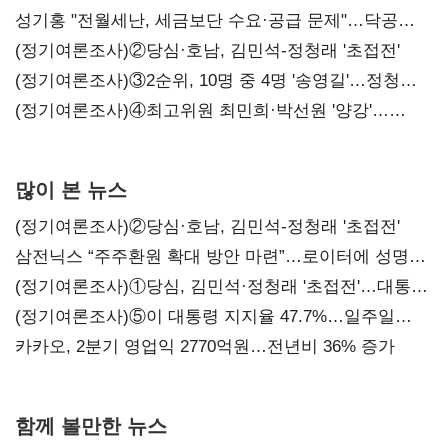
구조혁신
성기홍 "전월세난, 세금보단 수요·공급 문제"…닥공
시사
(정기여론조사)②당심·호남, 김민석-정청래 '초접전'
(정기여론조사)③2순위, 10명 중 4명 '송영길'…정청래
'한 자릿수'
(정기여론조사)④최고위원 최민희·박선원 '양강'…
서미화·이성윤·임미애 뒤이어
많이 본 뉴스
(정기여론조사)②당심·호남, 김민석-정청래 '초접전'
삼전닉스 “주주환원 확대 방안 마련”…로이터에 성명
보내
(정기여론조사)①당심, 김민석·정청래 '초접전'…대통령
지지도 '50% 아래로'(종합)
(정기여론조사)⑤이 대통령 지지율 47.7%…일주일
만에 다시 40%대
카카오, 2분기 영업익 2770억원…전년비 36% 증가
함께 볼만한 뉴스