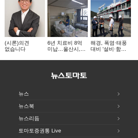
(시론)의견
6년 치료비 8억
해경, 폭염·태풍
없습니다
미납…울산시,
대비 '설비·함정'
중증 외국인 환자
현장 안전점검
대응 매뉴얼
만든다
뉴스
뉴스북
뉴스리듬
토마토증권통 Live