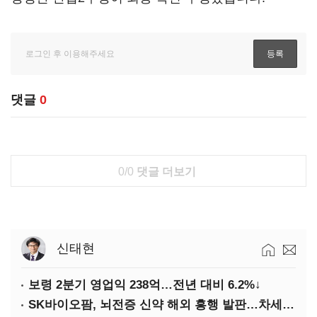
댓글
0
0/0
댓글 더보기
신태현
보령 2분기 영업익 238억…전년 대비 6.2%↓
SK바이오팜, 뇌전증 신약 해외 흥행 발판…차세대 신약 개발 속도