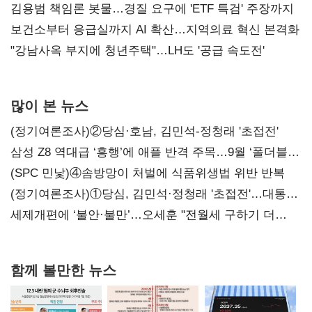
김용범 책임론 봇물…경질 요구에 'ETF 특검' 주장까지
보건소부터 응급실까지 AI 확산…지역의료 혁신 본격화
"강남사옥 부지에 청년주택"…LH도 '공급 속도전'
많이 본 뉴스
(정기여론조사)②당심·호남, 김민석-정청래 '초접전'
삼성 Z8 역대급 ‘흥행’에 애플 반격 주목…9월 ‘폴더블
대전’
(SPC 민낯)④솜방망이 처벌에 식품위생법 위반 반복
(정기여론조사)①당심, 김민석·정청래 '초접전'…대통령
지지도 '50% 아래로'(종합)
세제개편에 ‘불안·불만’…오세훈 "전월세 구하기 더
힘들어질 것"
함께 볼만한 뉴스