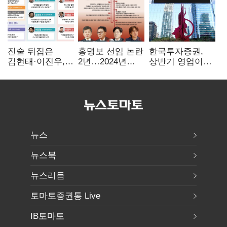
진술 뒤집은
홍명보 선임 논란
한국투자증권,
김현태·이진우,
2년…2024년
상반기 영업이익
박안수는 "국가에
파동부터 소환·
2조1701억 원…
헌신"…법정서
압색까지
전년비 89.1%↑
드러난 군
수뇌부의 민낯
뉴스
뉴스북
뉴스리듬
토마토증권통 Live
IB토마토