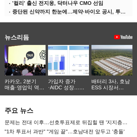
'컬리' 출신 전지웅, 닥터나우 CMO 선임
중단된 신약까지 한눈에…제약·바이오 공시, 투명해진다
뉴스리듬
카카오, 2분기
가입자 증가
배터리 3사, 호남
매출·영업익 역대
·AIDC 성장…
ESS 시장서
최대…에이전트
SKT 2분기 성장
‘격돌’
AI 수익화 관건
본궤도
주요 뉴스
문제는 전대 이후…선호투표제로 뒤집힐 땐 '지지층
불복'
"1차 투표서 과반" "게임 끝"…호남대전 앞두고 '충돌'