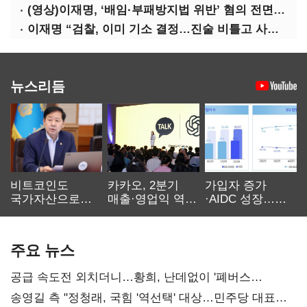
(영상)이재명, ‘배임·부패방지법 위반’ 혐의 전면 반박(종합)
이재명 “검찰, 이미 기소 결정…진술 비틀고 사건 조작에 악용”
뉴스리듬
비트코인도
카카오, 2분기
가입자 증가
국가자산으로…'
매출·영업익 역대
·AIDC 성장…
보관·평가·처분'
최대…에이전트
SKT 2분기 성장
기준은 숙제
AI 수익화 관건
본궤도
주요 뉴스
공급 속도전 외치더니…황희, 난데없이 '폐버스
리모델링' 제안
송영길 측 "정청래, 국힘 '역선택' 대상…민주당 대표로