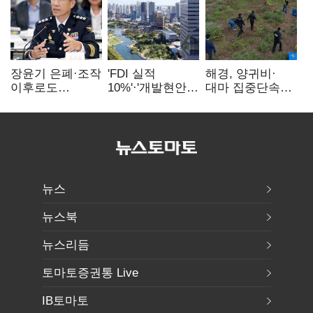
장윤기 은폐·조작
'FDI 실적
해경, 양귀비·
이후로도
10%'·'개발현안
대마 집중단속…
정보유출·
산적'…
4개월 동안
내부비위…경찰
인천경제청장
249명 검거
신뢰는 어디에
구원투수 찾기
뉴스
뉴스북
뉴스리듬
토마토증권통 Live
IB토마토