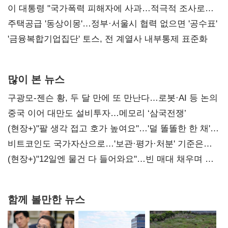
총선 지휘 못해"
이 대통령 "국가폭력 피해자에 사과…적극적 조사로
진실 밝혀야"
주택공급 '동상이몽'…정부·서울시 협력 없으면 '공수표'
'금융복합기업집단' 토스, 전 계열사 내부통제 표준화
많이 본 뉴스
구광모-젠슨 황, 두 달 만에 또 만난다…로봇·AI 등 논의
중국 이어 대만도 설비투자…메모리 ‘삼국전쟁’
(현장+)"팔 생각 접고 호가 높여요"…'덜 똘똘한 한 채'
20억 키맞추기
비트코인도 국가자산으로…'보관·평가·처분' 기준은
숙제
(현장+)"12일엔 물건 다 들어와요"…빈 매대 채우며 문
연 홈플러스
함께 볼만한 뉴스