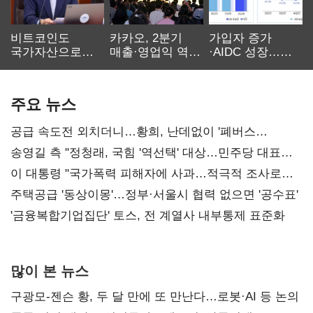
비트코인도
카카오, 2분기
가입자 증가
국가자산으로…'
매출·영업익 역대
·AIDC 성장…
보관·평가·처분'
최대…에이전트
SKT 2분기 성장
기준은 숙제
AI 수익화 관건
본궤도
주요 뉴스
공급 속도전 외치더니…황희, 난데없이 '폐버스
리모델링' 제안
송영길 측 "정청래, 국힘 '역선택' 대상…민주당 대표로
총선 지휘 못해"
이 대통령 "국가폭력 피해자에 사과…적극적 조사로
진실 밝혀야"
주택공급 '동상이몽'…정부·서울시 협력 없으면 '공수표'
'금융복합기업집단' 토스, 전 계열사 내부통제 표준화
많이 본 뉴스
구광모-젠슨 황, 두 달 만에 또 만난다…로봇·AI 등 논의