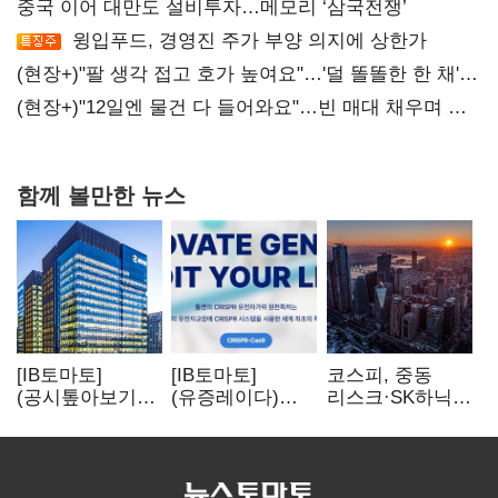
중국 이어 대만도 설비투자…메모리 ‘삼국전쟁’
윙입푸드, 경영진 주가 부양 의지에 상한가
(현장+)"팔 생각 접고 호가 높여요"…'덜 똘똘한 한 채'
20억 키맞추기
(현장+)"12일엔 물건 다 들어와요"…빈 매대 채우며 문
연 홈플러스
함께 볼만한 뉴스
[IB토마토]
[IB토마토]
코스피, 중동
(공시톺아보기)
(유증레이다)
리스크·SK하닉
수주 공시, 왜
툴젠, 조달액
5% 급락에
바로 매출로
3분의 1 토막…
뒷걸음
잡히지 않을까
특허소송
비용부터 챙긴다