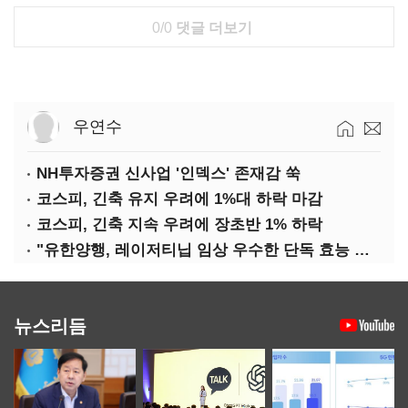
0/0
댓글 더보기
우연수
NH투자증권 신사업 '인덱스' 존재감 쑥
코스피, 긴축 유지 우려에 1%대 하락 마감
코스피, 긴축 지속 우려에 장초반 1% 하락
"유한양행, 레이저티닙 임상 우수한 단독 효능 입증"-대신
뉴스리듬