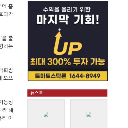
근에 흡
 효과가
’를 출
지향하는
 백화점
떼 오프
뉴스북
 기능성
니라 헤
뷰티 아