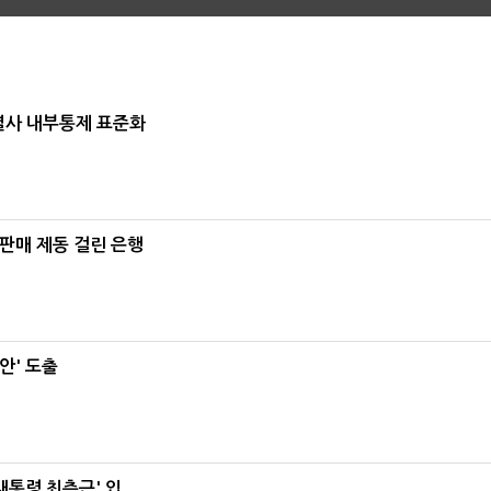
계열사 내부통제 표준화
 판매 제동 걸린 은행
안' 도출
대통령 최측근' 입