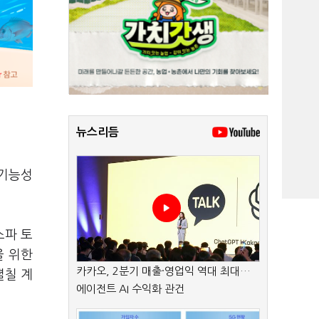
뉴스리듬
고기능성
스파 토
을 위한
카카오, 2분기 매출·영업익 역대 최대…
펼칠 계
에이전트 AI 수익화 관건