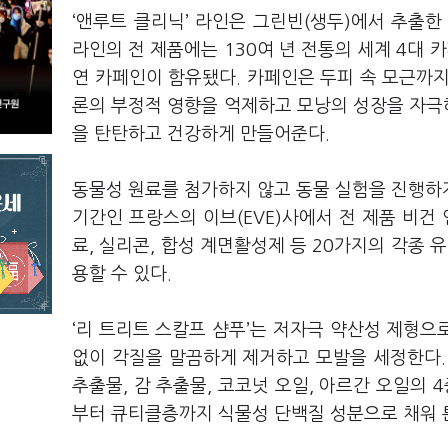
‘앤루트 클리닉’ 라인은 그린빈(생두)에서 추출
라인의 전 제품에는 130여 년 전통의 세계 4대 
연 카페인이 함유됐다. 카페인은 두피 속 모근까
론의 부정적 영향을 억제하고 모낭의 성장을 자극해
을 탄탄하고 건강하게 만들어준다.
동물성 원료를 첨가하지 않고 동물 실험을 진행하지
기간인 프랑스의 이브(EVE)사에서 전 제품 비건
료, 실리콘, 합성 계면활성제 등 20가지의 각종 
용할 수 있다.
‘리 트리트 스칼프 샴푸’는 저자극 약산성 제형
없이 각질을 말끔하게 제거하고 모발을 세정한다.
추출물, 감 추출물, 코코넛 오일, 아르간 오일의 
부터 큐티클층까지 식물성 단백질 성분으로 채워 