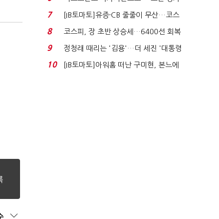
처분' 기준은 ...
7
[IB토마토]유증·CB 줄줄이 무산…코스
닥 벌점 급증에 ...
8
코스피, 장 초반 상승세…6400선 회복
시도
9
정청래 때리는 '김용'…더 세진 '대통령
최측근' 입...
10
[IB토마토]아워홈 떠난 구미현, 본느에
340억 베팅…가...
순