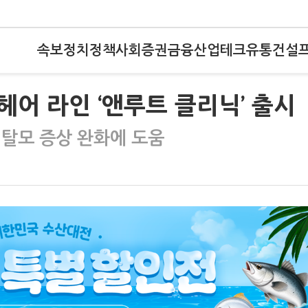
속보
정치
정책
사회
증권
금융
산업
테크
유통
건설
 헤어 라인 ‘앤루트 클리닉’ 출시
 탈모 증상 완화에 도움