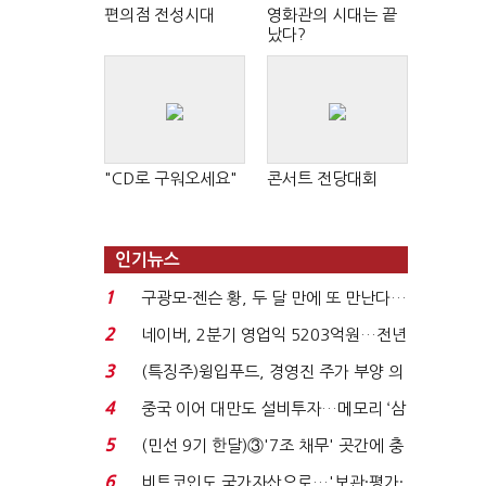
편의점 전성시대
영화관의 시대는 끝
났다?
"CD로 구워오세요"
콘서트 전당대회
인기뉴스
1
구광모-젠슨 황, 두 달 만에 또 만난다…
로봇·AI 등 논...
2
네이버, 2분기 영업익 5203억원…전년
비 0.2% 감소...
3
(특징주)윙입푸드, 경영진 주가 부양 의
지에 상한가...
4
중국 이어 대만도 설비투자…메모리 ‘삼
국전쟁’
5
(민선 9기 한달)③'7조 채무' 곳간에 충
격…추미애, 20년...
6
비트코인도 국가자산으로…'보관·평가·