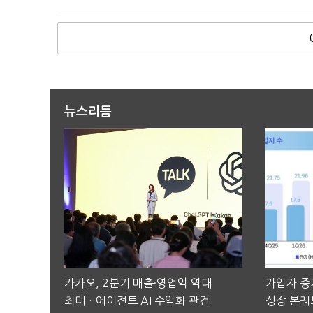
뉴스리듬
카카오, 2분기 매출·영업익 역대
가입자 증가
최대…에이전트 AI 수익화 관건
성장 본궤