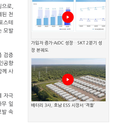
징으로,
제된 천
스토스테
는 모발
가입자 증가·AIDC 성장…SKT 2분기 성
장 본궤도
품 검증
 인공향
함께 사
에 자극
나무 잎
배터리 3사, 호남 ESS 시장서 ‘격돌’
모발 속