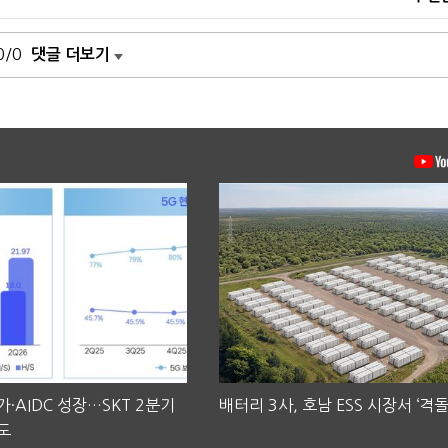
0/0
댓글 더보기
·AIDC 성장…SKT 2분기
배터리 3사, 호남 ESS 시장서 ‘격돌
도