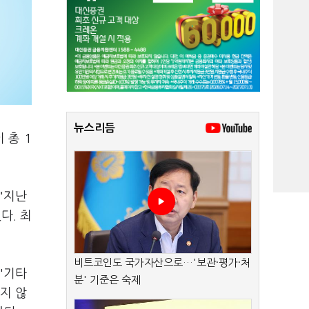
뉴스리듬
 총 1
"지난
다. 최
비트코인도 국가자산으로…'보관·평가·처
 '기타
분' 기준은 숙제
지 않