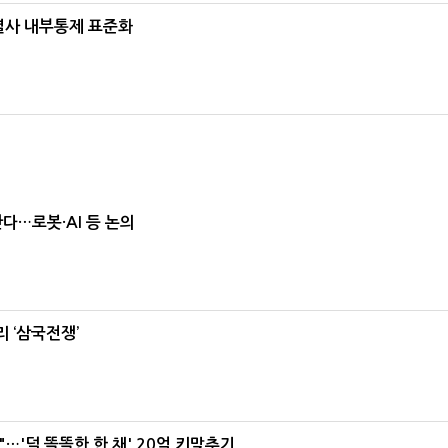
계열사 내부통제 표준화
난다…로봇·AI 등 논의
 ‘삼국전쟁’
"…'덜 똘똘한 한 채' 20억 키맞추기