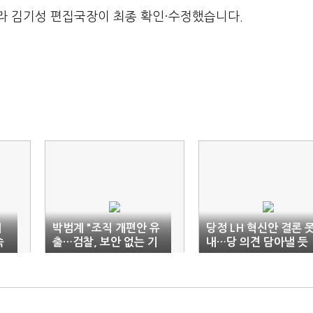
라 김기성 편집국장이 최종 확인·수정했습니다.
해
박범계 "조직 개편안 유
당정 LH 혁신안 결론 
속
출…검찰, 보안 없는 기
내…당 의견 담아낼 듯
관"