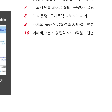
지에 상한가...
7
국고채 담합 과징금 철퇴…증권사 '충당
금 폭탄' 우려...
8
이 대통령 "국가폭력 피해자에 사과…
적극적 조사로 진...
9
카카오, 올해 임금협약 최종 타결…연봉
6.3% 인상·격려...
10
네이버, 2분기 영업익 5203억원…전년
비 0.2% 감소...
분기