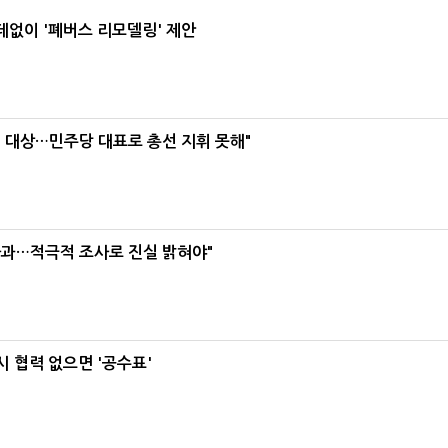
데없이 '폐버스 리모델링' 제안
택' 대상…민주당 대표로 총선 지휘 못해"
사과…적극적 조사로 진실 밝혀야"
 협력 없으면 '공수표'