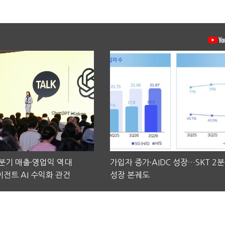
2분기 매출·영업익 역대
가입자 증가·AIDC 성장…SKT 2
전트 AI 수익화 관건
성장 본궤도