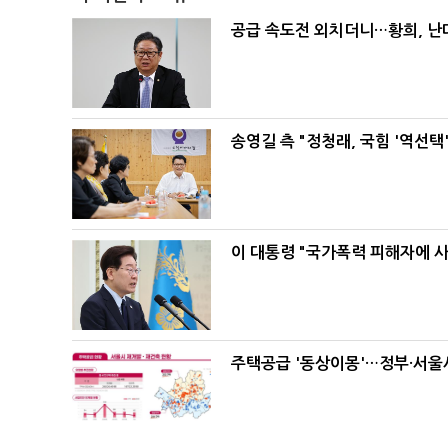
공급 속도전 외치더니…황희, 난
송영길 측 "정청래, 국힘 '역선
이 대통령 "국가폭력 피해자에 
주택공급 '동상이몽'…정부·서울시