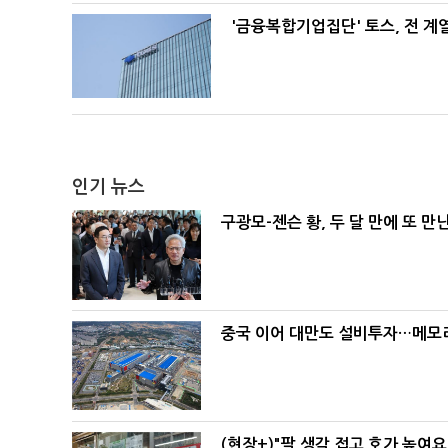
'금융복합기업집단' 토스, 전 
인기 뉴스
구광모-젠슨 황, 두 달 만에 또 만
중국 이어 대만도 설비투자…메모리
(현장+)"팔 생각 접고 호가 높여요