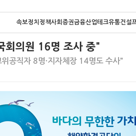
속보
정치
정책
사회
증권
금융
산업
테크
유통
건설
국회의원 16명 조사 중"
고위공직자 8명·지자체장 14명도 수사"