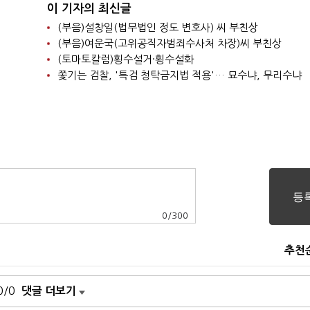
이 기자의 최신글
(부음)설창일(법무법인 정도 변호사) 씨 부친상
(부음)여운국(고위공직자범죄수사처 차장)씨 부친상
(토마토칼럼)횡수설거·횡수설화
쫓기는 검찰, '특검 청탁금지법 적용'… 묘수냐, 무리수냐
0
/
300
추천
0/0
댓글 더보기