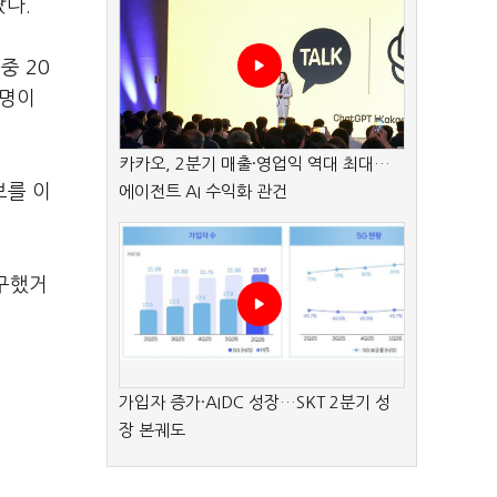
랐다.
중 20
6명이
카카오, 2분기 매출·영업익 역대 최대…
보를 이
에이전트 AI 수익화 관건
청구했거
가입자 증가·AIDC 성장…SKT 2분기 성
장 본궤도