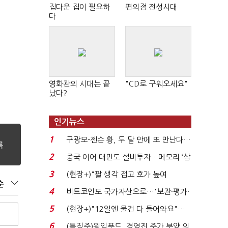
집다운 집이 필요하
편의점 전성시대
다
영화관의 시대는 끝
"CD로 구워오세요"
났다?
인기뉴스
1
구광모-젠슨 황, 두 달 만에 또 만난다…
로봇·AI 등 논...
2
중국 이어 대만도 설비투자…메모리 ‘삼
국전쟁’
3
(현장+)"팔 생각 접고 호가 높여
순
요"…'덜 똘똘한 한 채' 20...
4
비트코인도 국가자산으로…'보관·평가·
처분' 기준은 ...
5
(현장+)"12일엔 물건 다 들어와요"…
빈 매대 채우며 문 연 ...
6
(특징주)윙입푸드, 경영진 주가 부양 의