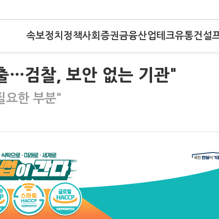
속보
정치
정책
사회
증권
금융
산업
테크
유통
건설
출…검찰, 보안 없는 기관"
필요한 부분"