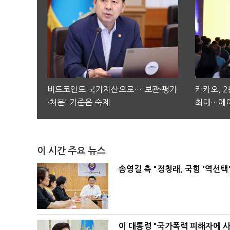
비트코인도 국가자산으로…'보관·평가
카카오, 
·처분' 기준은 숙제
최대…에이
이 시간 주요 뉴스
송영길 측 "정청래, 국힘 '역선
이 대통령 "국가폭력 피해자에 