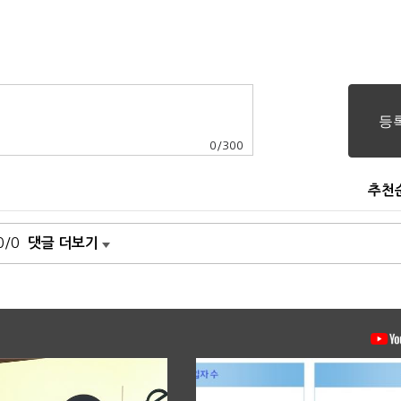
0
/
300
추천
0/0
댓글 더보기