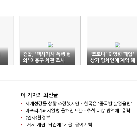
서
검찰, '택시기사 폭행 혐
'코로나19 영향 폐업'
의' 이용구 차관 조사
상가 임차인에 계약 해
지권 부여
이 기자의 최신글
세계성장률 상향 조정했지만…한국은 '중국발 살얼음판'
아프리카돼지열병 올해만 9건…추석 비상 방역에 '총력'
(인사)환경부
'세제 개편' 낙관에 '기금' 궁여지책