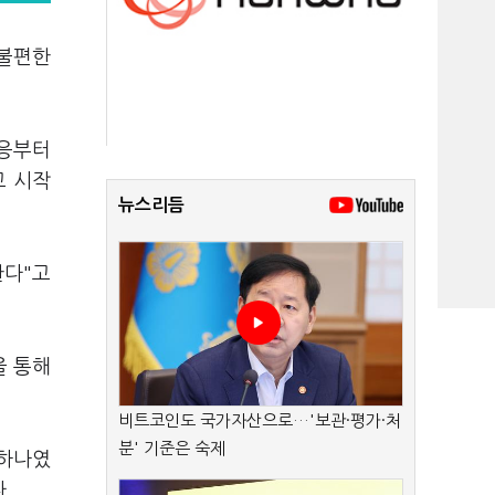
 불편한
반응부터
고 시작
뉴스리듬
한다"고
을 통해
비트코인도 국가자산으로…'보관·평가·처
분' 기준은 숙제
 하나였
.