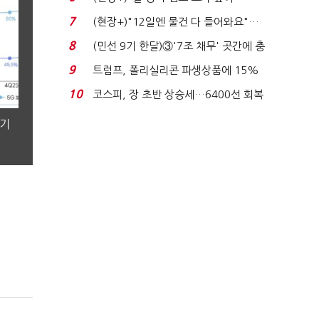
요"…'덜 똘똘한 한 채' 20...
7
(현장+)"12일엔 물건 다 들어와요"…
빈 매대 채우며 문 연 ...
8
(민선 9기 한달)③'7조 채무' 곳간에 충
격…추미애, 20년...
9
트럼프, 폴리실리콘 파생상품에 15%
관세…"미 산업 재건"...
10
코스피, 장 초반 상승세…6400선 회복
시도
분기