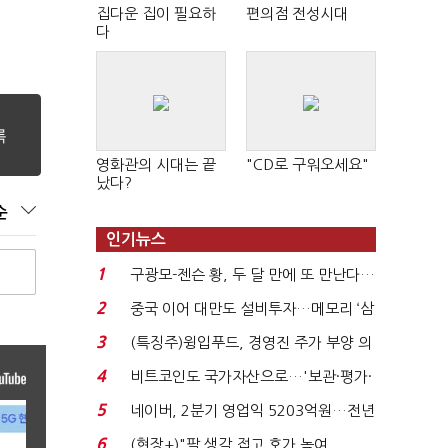
집다운 집이 필요하
편의점 전성시대
다
영화관의 시대는 끝
"CD로 구워오세요"
났다?
순
인기뉴스
1
구광모-젠슨 황, 두 달 만에 또 만난다…
로봇·AI 등 논...
2
중국 이어 대만도 설비투자…메모리 ‘삼
국전쟁’
3
(특징주)윙입푸드, 경영진 주가 부양 의
지에 상한가...
4
비트코인도 국가자산으로…'보관·평가·
처분' 기준은 ...
5
네이버, 2분기 영업익 5203억원…전년
비 0.2% 감소...
6
(현장+)"팔 생각 접고 호가 높여