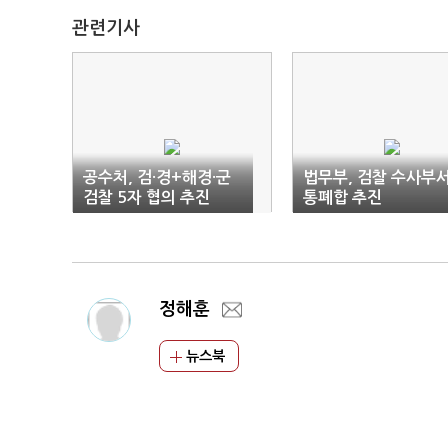
관련기사
공수처, 검·경+해경·군
법무부, 검찰 수사부
검찰 5자 협의 추진
통폐합 추진
정해훈
뉴스북