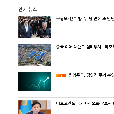
인기 뉴스
구광모-젠슨 황, 두 달 만에 또 만
중국 이어 대만도 설비투자…메모리
윙입푸드, 경영진 주가 부
비트코인도 국가자산으로…'보관·평