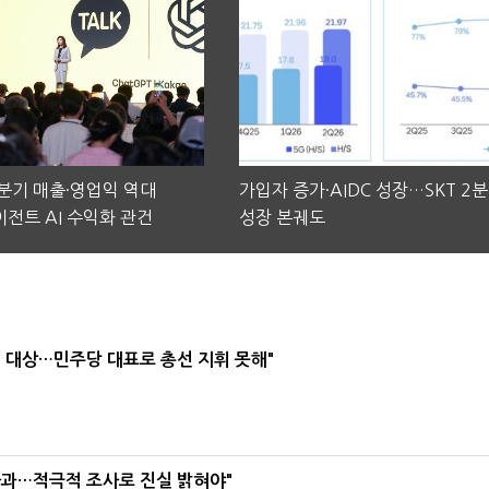
2분기 매출·영업익 역대
가입자 증가·AIDC 성장…SKT 2
전트 AI 수익화 관건
성장 본궤도
택' 대상…민주당 대표로 총선 지휘 못해"
사과…적극적 조사로 진실 밝혀야"