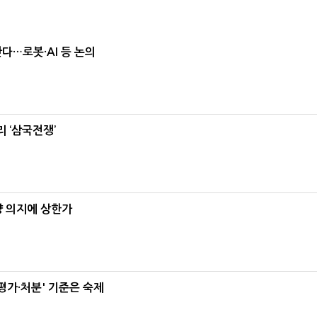
난다…로봇·AI 등 논의
 ‘삼국전쟁’
양 의지에 상한가
가·처분' 기준은 숙제