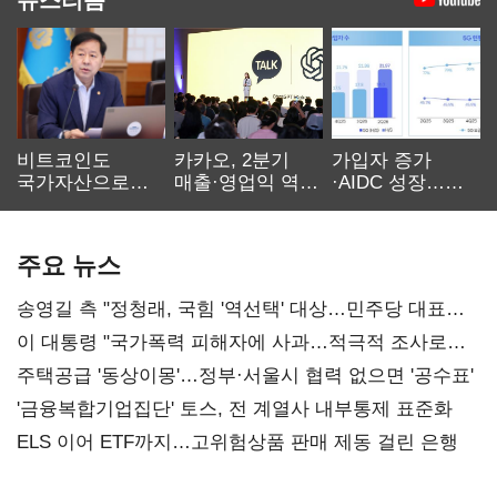
비트코인도
카카오, 2분기
가입자 증가
국가자산으로…'
매출·영업익 역대
·AIDC 성장…
보관·평가·처분'
최대…에이전트
SKT 2분기 성장
기준은 숙제
AI 수익화 관건
본궤도
주요 뉴스
송영길 측 "정청래, 국힘 '역선택' 대상…민주당 대표로
총선 지휘 못해"
이 대통령 "국가폭력 피해자에 사과…적극적 조사로
진실 밝혀야"
주택공급 '동상이몽'…정부·서울시 협력 없으면 '공수표'
'금융복합기업집단' 토스, 전 계열사 내부통제 표준화
ELS 이어 ETF까지…고위험상품 판매 제동 걸린 은행