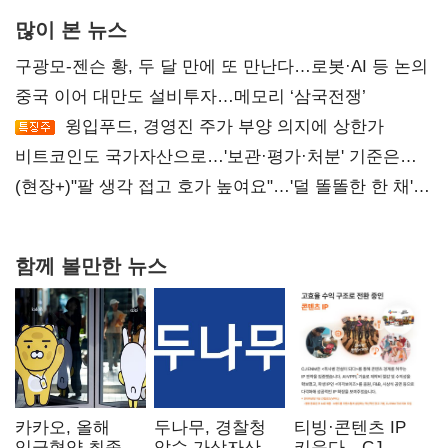
많이 본 뉴스
구광모-젠슨 황, 두 달 만에 또 만난다…로봇·AI 등 논의
중국 이어 대만도 설비투자…메모리 ‘삼국전쟁’
윙입푸드, 경영진 주가 부양 의지에 상한가
비트코인도 국가자산으로…'보관·평가·처분' 기준은
숙제
(현장+)"팔 생각 접고 호가 높여요"…'덜 똘똘한 한 채'
20억 키맞추기
함께 볼만한 뉴스
카카오, 올해
두나무, 경찰청
티빙·콘텐츠 IP
임금협약 최종
압수 가상자산
키운다…CJ