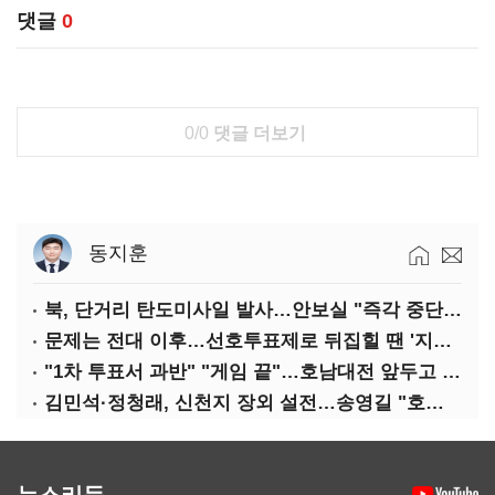
댓글
0
0/0
댓글 더보기
동지훈
북, 단거리 탄도미사일 발사…안보실 "즉각 중단 촉구"
문제는 전대 이후…선호투표제로 뒤집힐 땐 '지지층 불복'
"1차 투표서 과반" "게임 끝"…호남대전 앞두고 '충돌'
김민석·정청래, 신천지 장외 설전…송영길 "호남 계몽 규탄"
뉴스리듬