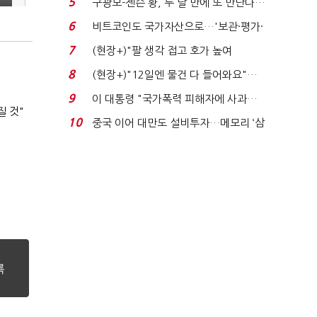
5
구광모-젠슨 황, 두 달 만에 또 만난다…
로봇·AI 등 논...
6
비트코인도 국가자산으로…'보관·평가·
처분' 기준은 ...
7
(현장+)"팔 생각 접고 호가 높여
요"…'덜 똘똘한 한 채' 20...
8
(현장+)"12일엔 물건 다 들어와요"…
빈 매대 채우며 문 연 ...
9
이 대통령 "국가폭력 피해자에 사과…
질 것"
적극적 조사로 진...
10
중국 이어 대만도 설비투자…메모리 ‘삼
국전쟁’