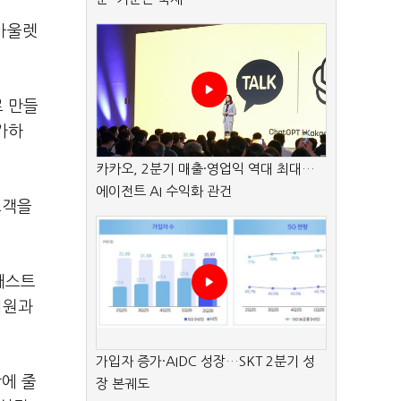
대아울렛
로 만들
가하
카카오, 2분기 매출·영업익 역대 최대…
에이전트 AI 수익화 관건
고객을
패스트
회원과
가입자 증가·AIDC 성장…SKT 2분기 성
장에 줄
장 본궤도