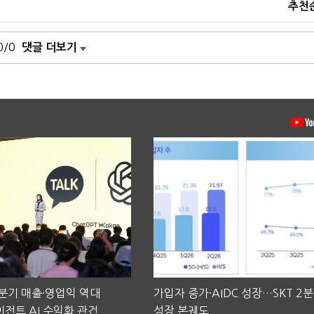
추천
0/0
댓글 더보기
2분기 매출·영업익 역대
가입자 증가·AIDC 성장…SKT 2
전트 AI 수익화 관건
성장 본궤도