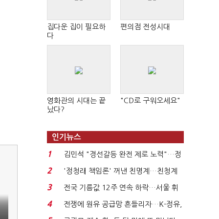
집다운 집이 필요하
편의점 전성시대
다
영화관의 시대는 끝
"CD로 구워오세요"
났다?
인기뉴스
1
김민석 "경선갈등 완전 제로 노력"…정
청래 "반명 공세 사...
2
'정청래 책임론' 꺼낸 친명계…친청계
는 추가투표 때리기...
3
전국 기름값 12주 연속 하락…서울 휘
발윳값 1909원...
4
전쟁에 원유 공급망 흔들리자…K-정유,
에너지안보 핵심...