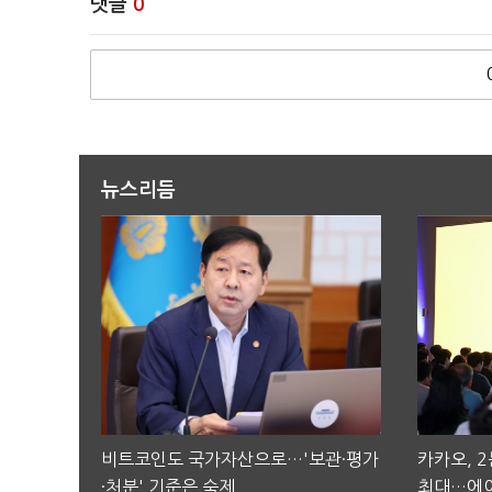
댓글
0
뉴스리듬
비트코인도 국가자산으로…'보관·평가
카카오, 
·처분' 기준은 숙제
최대…에이