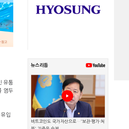
뉴스리듬
인 유통
를 염두
 유입
비트코인도 국가자산으로…'보관·평가·처
분' 기준은 숙제