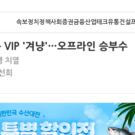
속보
정치
정책
사회
증권
금융
산업
테크
유통
건설
 VIP '겨냥'…오프라인 승부수
쟁 치열
 선회