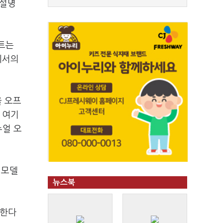
 설명
트는
에서의
을 오프
 여기
뉴얼 오
리모델
뉴스북
대한다