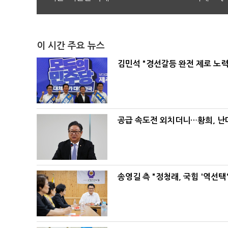
이 시간 주요 뉴스
김민석 "경선갈등 완전 제로 노력
공급 속도전 외치더니…황희, 난
송영길 측 "정청래, 국힘 '역선