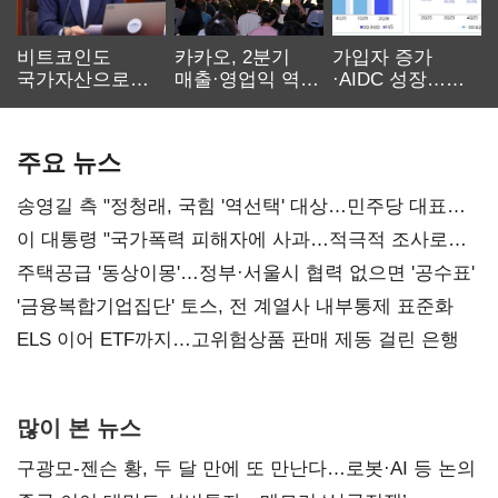
비트코인도
카카오, 2분기
가입자 증가
국가자산으로…'
매출·영업익 역대
·AIDC 성장…
보관·평가·처분'
최대…에이전트
SKT 2분기 성장
기준은 숙제
AI 수익화 관건
본궤도
주요 뉴스
송영길 측 "정청래, 국힘 '역선택' 대상…민주당 대표로
총선 지휘 못해"
이 대통령 "국가폭력 피해자에 사과…적극적 조사로
진실 밝혀야"
주택공급 '동상이몽'…정부·서울시 협력 없으면 '공수표'
'금융복합기업집단' 토스, 전 계열사 내부통제 표준화
ELS 이어 ETF까지…고위험상품 판매 제동 걸린 은행
많이 본 뉴스
구광모-젠슨 황, 두 달 만에 또 만난다…로봇·AI 등 논의