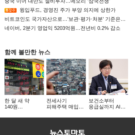
중국 이어 대만도 설비투자…메모리 ‘삼국전쟁’
윙입푸드, 경영진 주가 부양 의지에 상한가
비트코인도 국가자산으로…'보관·평가·처분' 기준은
숙제
네이버, 2분기 영업익 5203억원…전년비 0.2% 감소
함께 볼만한 뉴스
한 달 새 약
전세사기
보건소부터
140원
피해주택 매입
응급실까지 AI
급락…'역대급
1만호 돌파…
확산…지역의료
엔저'에 원화
누적 피해자
혁신 본격화
변곡점
4만278명