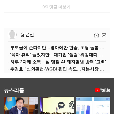
0/0
댓글 더보기
용윤신
부모급여 준다지만…영아에만 편중, 초딩 돌봄 절실
'육아 휴직' 늘었지만…대기업 '쏠림'·워킹대디 여전히 '저조'
하루 2차례 소독…설 명절 AI·돼지열병 방역 '고삐'
추경호 "신외환법·WGBI 편입 속도…자본시장 투자환경 개선"
뉴스리듬