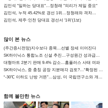
통감"
김민석 "일하는 당대표"…정청래 "의리가 제일 중요"
김민석, 누적 45.42%로 경선 1위…정청래와 격차
0.86%p(2보)
김민석, 제주·인천 당대표 경선서 '1위'(1보)
많이 본 뉴스
(주간증시전망)지수보다 종목…선별 장세 이어진다
SK하이닉스 통합노조 신설 추진…구성원간 성과급
불만 확산
대형마트 2분기 판매 9.4% 감소…홈플러스 사태 여파
SK하이닉스, 중 충칭 공장 지분매각 검토?…“확정된 바
없어”
“-30℃ 이하도 난방 거뜬”…삼성, 미 국립연구소와 개발
협력
함께 볼만한 뉴스