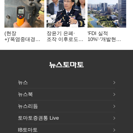
(현장
장윤기 은폐·
'FDI 실적
+)'폭염중대경보'
조작 이후로도
10%'·'개발현안
에도 농촌
정보유출·
산적'…
이주노동자는
내부비위…경찰
인천경제청장
강행군…'야외작
신뢰는 어디에
구원투수 찾기
업 중지' 권고도
무시
뉴스
뉴스북
뉴스리듬
토마토증권통 Live
IB토마토