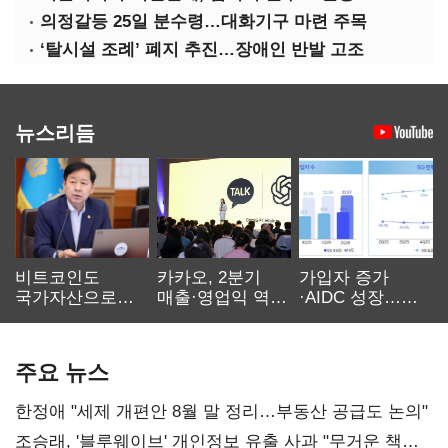
의정갈등 25일 분수령…대화기구 마련 주목
‘탈시설 조례’ 폐지 추진…장애인 반발 고조
뉴스리듬
비트코인도
카카오, 2분기
가입자 증가
국가자산으로…'
매출·영업익 역대
·AIDC 성장…
보관·평가·처분'
최대…에이전트
SKT 2분기 성장
기준은 숙제
AI 수익화 관건
본궤도
주요 뉴스
한정애 "세제 개편안 8월 말 정리…부동산 공급도 논의"
조승래, '블루웨이브' 개인정보 유출 사과 "무거운 책임