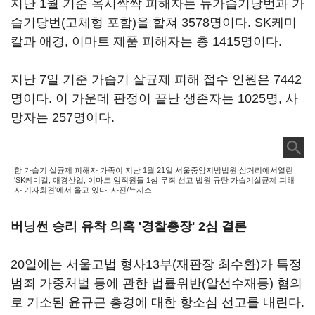
지난 1월 기준 옥시싹싹 피해자는 뉴가습기당번과 가
습기당번(고체형 포함)을 합쳐 3578명이다. SK케미
칼과 애경, 이마트 제품 피해자는 총 1415명이다.
지난 7일 기준 가습기 살균제 피해 접수 인원은 7442
명이다. 이 가운데 판정이 끝난 생존자는 1025명, 사
망자는 257명이다.
한 가습기 살균제 피해자 가족이 지난 1월 21일 서울중앙지방법원 삼거리에서열린
'SK케미칼, 애경산업, 이마트 임직원들 1심 무죄 선고 법원 규탄 가습기살균제 피해
자 기자회견'에서 울고 있다. 사진/뉴시스
버닝썬 승리 유착 의혹 '경찰총장' 2심 결론
20일에는 서울고법 형사13부(재판장 최수환)가 특정
범죄 가중처벌 등에 관한 법률위반(알선수재등) 혐의
로 기소된 윤규근 총경에 대한 항소심 선고를 내린다.