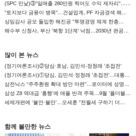
내정
(SPC 민낯)③"일매출 280만원 찍어도 수익 제자리"…
점주 울리는 '상시 할인'
"토지보다 금융이 병목"…건설업계, PF 자금경색 해소
목소리
상임감사 공모 돌입한 해진공 "투명경영 체계 한층
강화"
해수부 신청사, 부산 '북항 1단계' 낙점…2030년 완공
목표
많이 본 뉴스
(정기여론조사)②당심·호남, 김민석-정청래 '초접전'
(정기여론조사)①당심, 김민석·정청래 '초접전'…대통령
지지도 '50% 아래로'(종합)
삼전닉스 “주주환원 확대 방안 마련”…로이터에 성명
보내
삼성 Z8 역대급 ‘흥행’에 애플 반격 주목…9월 ‘폴더블
대전’
세제개편에 ‘불안·불만’…오세훈 "전월세 구하기 더
힘들어질 것"
함께 볼만한 뉴스