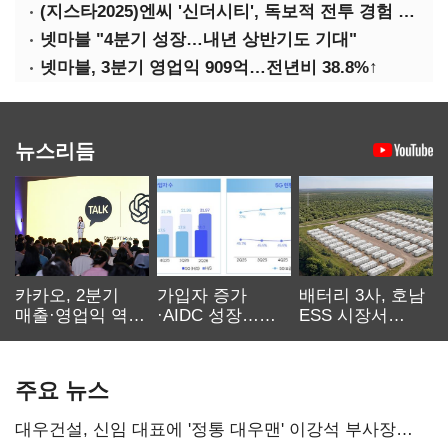
(지스타2025)엔씨 '신더시티', 독보적 전투 경험 필요
넷마블 "4분기 성장…내년 상반기도 기대"
넷마블, 3분기 영업익 909억…전년비 38.8%↑
뉴스리듬
카카오, 2분기
가입자 증가
배터리 3사, 호남
매출·영업익 역대
·AIDC 성장…
ESS 시장서
최대…에이전트
SKT 2분기 성장
‘격돌’
AI 수익화 관건
본궤도
주요 뉴스
대우건설, 신임 대표에 '정통 대우맨' 이강석 부사장