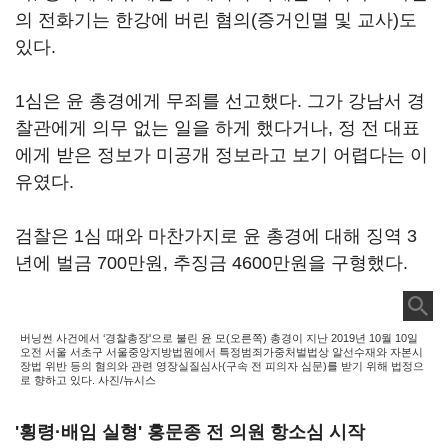
의 전화기는 한강에 버린 혐의(증거인멸 및 교사)도
있다.
1심은 윤 총경에게 무죄를 선고했다. 그가 강남서 경
찰관에게 의무 없는 일을 하게 했다거나, 정 전 대표
에게 받은 정보가 미공개 정보라고 보기 어렵다는 이
유였다.
검찰은 1심 때와 마찬가지로 윤 총경에 대해 징역 3
년에 벌금 700만원, 추징금 4600만원을 구형했다.
버닝썬 사건에서 ‘경찰총장'으로 불린 윤 모(오른쪽) 총경이 지난 2019년 10월 10일
오전 서울 서초구 서울중앙지방법원에서 특정범죄가중처벌법상 알선수재와 자본시
장법 위반 등의 혐의와 관련 영장실질심사(구속 전 피의자 심문)를 받기 위해 법정으
로 향하고 있다. 사진/뉴시스
'횡령·배임 실형' 홍문종 전 의원 항소심 시작