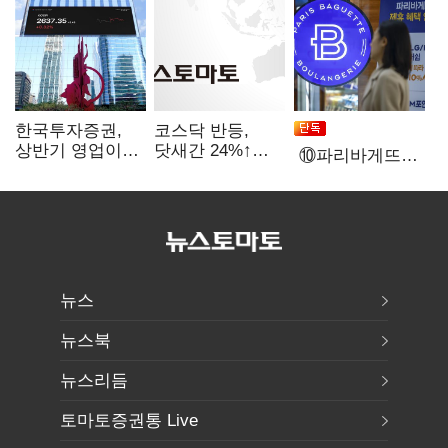
한국투자증권,
코스닥 반등,
상반기 영업이익
닷새간 24%↑…
⑩파리바게뜨
2조1701억 원…
1000선 회복은
가맹점 41%
전년비 89.1%↑
언제
'용역 제빵기사
없어'…고용불안
속 브랜드가치도
'흔들'
뉴스
뉴스북
뉴스리듬
토마토증권통 Live