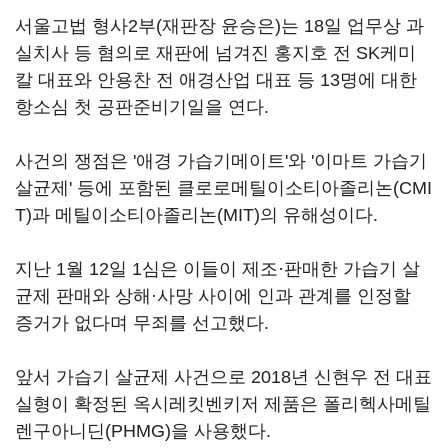
서울고법 형사2부(재판장 윤승은)는 18일 업무상 과
실치사 등 혐의로 재판에 넘겨진 홍지호 전 SK케미
칼 대표와 안용찬 전 애경산업 대표 등 13명에 대한
항소심 첫 공판준비기일을 연다.
사건의 쟁점은 '애경 가습기메이트'와 '이마트 가습기
살균제' 등에 포함된 클로로메틸이소티아졸리논(CMI
T)과 메틸이소티아졸리논(MIT)의 유해성이다.
지난 1월 12일 1심은 이들이 제조·판매한 가습기 살
균제 판매와 상해·사망 사이에 인과 관계를 인정할
증거가 없다며 무죄를 선고했다.
앞서 가습기 살균제 사건으로 2018년 신현우 전 대표
실형이 확정된 옥시레킷벤키저 제품은 폴리헥사메틸
렌구아니딘(PHMG)을 사용했다.