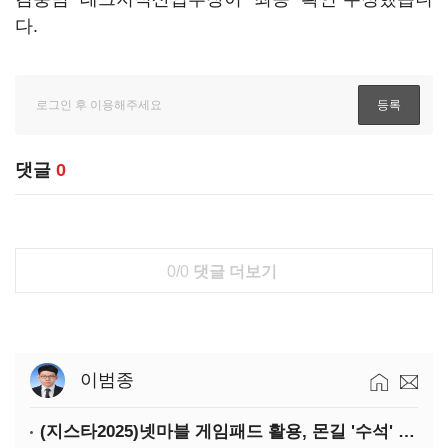
다.
댓글
0
0/0
댓글 더보기
이범종
(지스타2025)넷마블 게임패드 활용, 몬길 '수석' 7대죄 '차석'