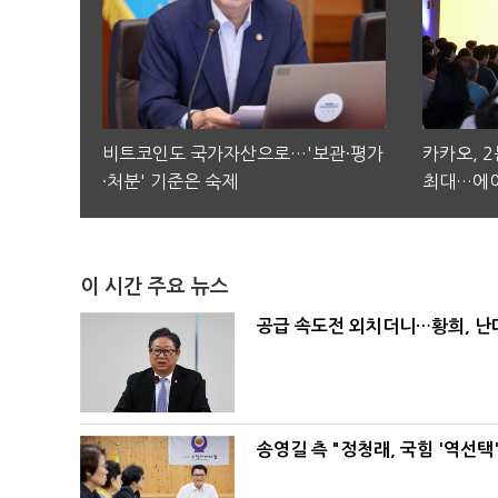
비트코인도 국가자산으로…'보관·평가
카카오, 
·처분' 기준은 숙제
최대…에이
이 시간 주요 뉴스
공급 속도전 외치더니…황희, 난
송영길 측 "정청래, 국힘 '역선