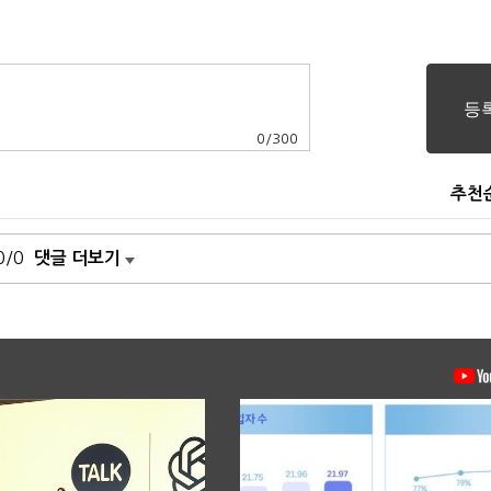
0
/
300
추천
0/0
댓글 더보기