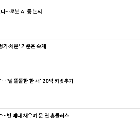
난다…로봇·AI 등 논의
가·처분' 기준은 숙제
"…'덜 똘똘한 한 채' 20억 키맞추기
요"…빈 매대 채우며 문 연 홈플러스