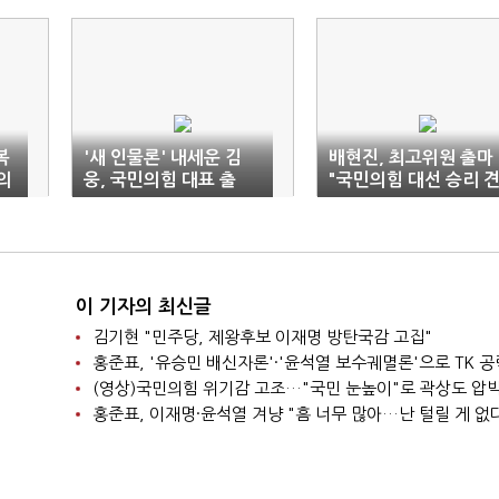
복
'새 인물론' 내세운 김
배현진, 최고위원 출마
의
웅, 국민의힘 대표 출
"국민의힘 대선 승리 
마…"과거에서 벗어나
인차 역할"
야"
이 기자의 최신글
김기현 "민주당, 제왕후보 이재명 방탄국감 고집"
홍준표, '유승민 배신자론'·'윤석열 보수궤멸론'으로 TK 공
(영상)국민의힘 위기감 고조…"국민 눈높이"로 곽상도 압
홍준표, 이재명·윤석열 겨냥 "흠 너무 많아…난 털릴 게 없