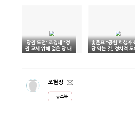
'당권 도전' 조경태 "정
홍준표 "공천 희생자 
권 교체 위해 젊은 당 대
당 막는 것, 정치적 도
표 필요"
아냐"
조현정
뉴스북