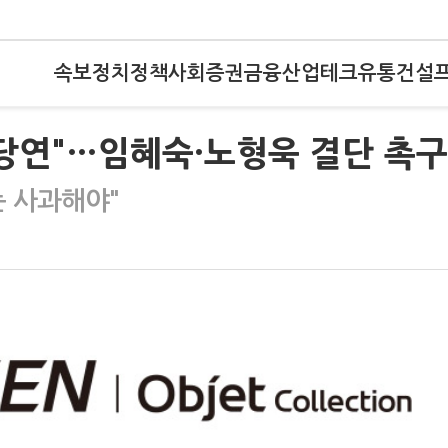
속보
정치
정책
사회
증권
금융
산업
테크
유통
건설
당연"…임혜숙·노형욱 결단 촉구
는 사과해야"