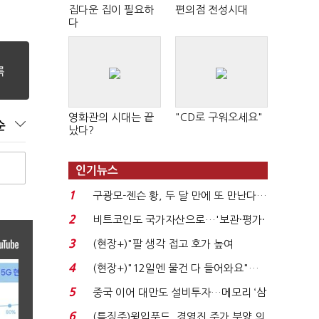
집다운 집이 필요하
편의점 전성시대
다
영화관의 시대는 끝
"CD로 구워오세요"
순
났다?
인기뉴스
1
구광모-젠슨 황, 두 달 만에 또 만난다…
로봇·AI 등 논...
2
비트코인도 국가자산으로…'보관·평가·
처분' 기준은 ...
3
(현장+)"팔 생각 접고 호가 높여
요"…'덜 똘똘한 한 채' 20...
4
(현장+)"12일엔 물건 다 들어와요"…
빈 매대 채우며 문 연 ...
5
중국 이어 대만도 설비투자…메모리 ‘삼
국전쟁’
6
(특징주)윙입푸드, 경영진 주가 부양 의