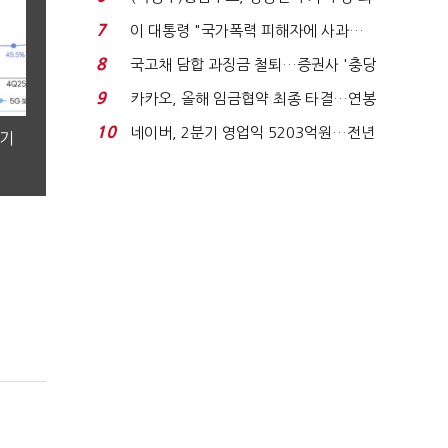
지에 상한가...
7
이 대통령 "국가폭력 피해자에 사과…
적극적 조사로 진...
8
국고채 담합 과징금 철퇴…증권사 '충당
금 폭탄' 우려...
9
카카오, 올해 임금협약 최종 타결…연봉
6.3% 인상·격려...
10
네이버, 2분기 영업익 5203억원…전년
분기
비 0.2% 감소...