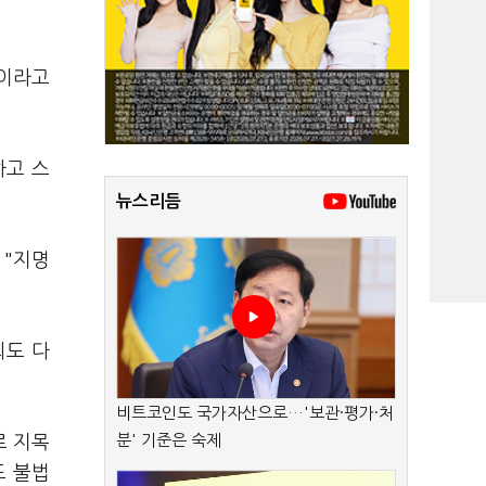
"이라고
하고 스
뉴스리듬
 "지명
회도 다
비트코인도 국가자산으로…'보관·평가·처
분' 기준은 숙제
로 지목
도 불법