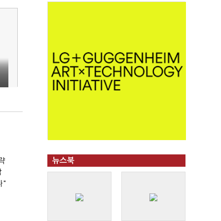
견
뉴스북
략
박
다"