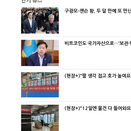
인기 뉴스
구광모-젠슨 황, 두 달 만에 또 만
비트코인도 국가자산으로…'보관·평
(현장+)"팔 생각 접고 호가 높여요
(현장+)"12일엔 물건 다 들어와