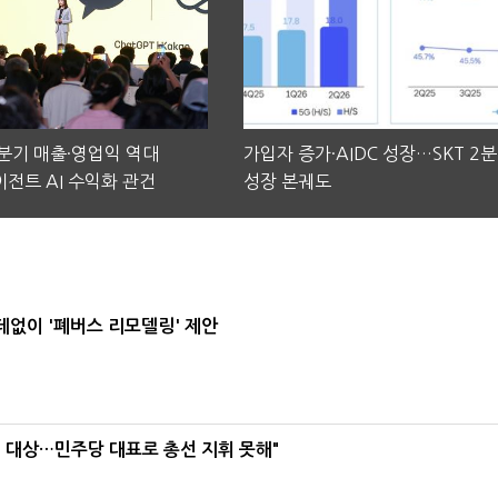
2분기 매출·영업익 역대
가입자 증가·AIDC 성장…SKT 2
전트 AI 수익화 관건
성장 본궤도
데없이 '폐버스 리모델링' 제안
택' 대상…민주당 대표로 총선 지휘 못해"