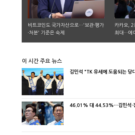
비트코인도 국가자산으로…'보관·평가
카카오, 
·처분' 기준은 숙제
최대…에이
이 시간 주요 뉴스
김민석 "TK 유세에 도움되는 당
46.01% 대 44.53%…김민석·