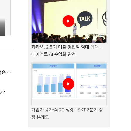
카카오, 2분기 매출·영업익 역대 최대…
에이전트 AI 수익화 관건
(긴급진단)"미 중동외교 정책 무너졌다…5차 중동전 가능성은 낮아"
야"
가입자 증가·AIDC 성장…SKT 2분기 성
장 본궤도