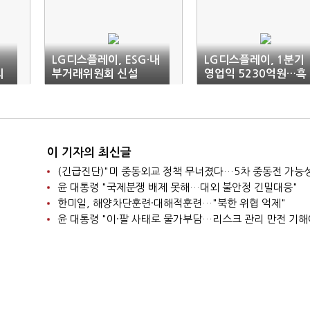
LG디스플레이, ESG·내
LG디스플레이, 1분기
되
부거래위원회 신설
영업익 5230억원…흑
자전환(1보)
이 기자의 최신글
윤 대통령 "국제분쟁 배제 못해…대외 불안정 긴밀대응"
한미일, 해양차단훈련·대해적훈련…"북한 위협 억제"
윤 대통령 "이·팔 사태로 물가부담…리스크 관리 만전 기해