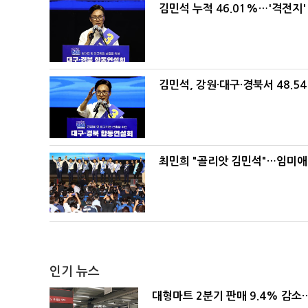
김민석 누적 46.01%…'격전지'
김민석, 강원·대구·경북서 48.5
최민희 "골리앗 김민석"…임미애
인기 뉴스
대형마트 2분기 판매 9.4% 감