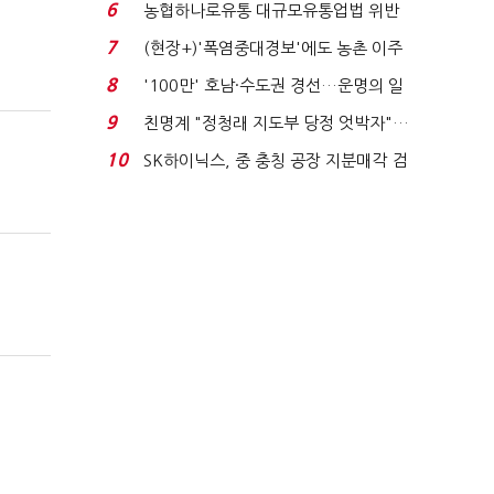
침체에 재무 ...
6
농협하나로유통 대규모유통업법 위반
적발…공정위, 과...
7
(현장+)'폭염중대경보'에도 농촌 이주
노동자는 강행군…'야...
8
'100만' 호남·수도권 경선…운명의 일
주일
9
친명계 "정청래 지도부 당정 엇박자"…
친청계 "신천지 오...
10
SK하이닉스, 중 충칭 공장 지분매각 검
토?…“확정된 바...