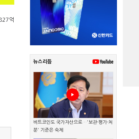
827억
뉴스리듬
비트코인도 국가자산으로…'보관·평가·처
분' 기준은 숙제