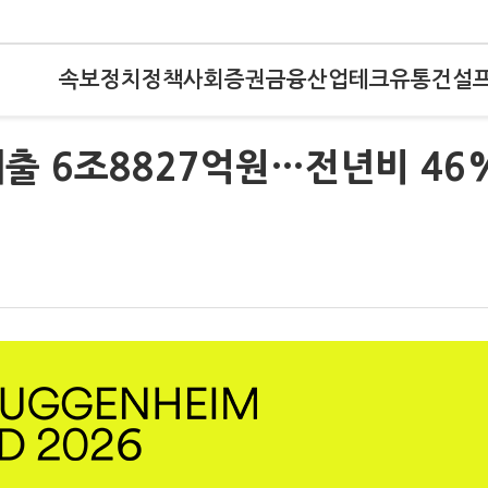
속보
정치
정책
사회
증권
금융
산업
테크
유통
건설
매출 6조8827억원…전년비 46