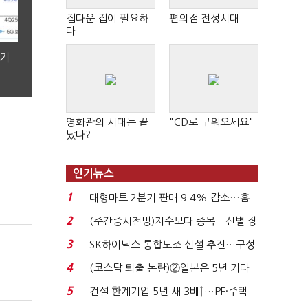
집다운 집이 필요하
편의점 전성시대
다
분기
영화관의 시대는 끝
"CD로 구워오세요"
났다?
인기뉴스
1
대형마트 2분기 판매 9.4% 감소…홈
플러스 사태 여파...
2
(주간증시전망)지수보다 종목…선별 장
세 이어진다...
3
SK하이닉스 통합노조 신설 추진…구성
원 간 성과급 불...
4
(코스닥 퇴출 논란)②일본은 5년 기다
려주는데 우리는 ...
5
건설 한계기업 5년 새 3배↑…PF·주택