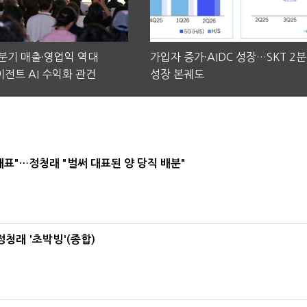
2분기 매출·영업익 역대
가입자 증가·AIDC 성장…SKT 2
전트 AI 수익화 관건
성장 본궤도
대표"…정청래 "벌써 대표된 양 당직 배분"
정청래 '초박빙'(종합)