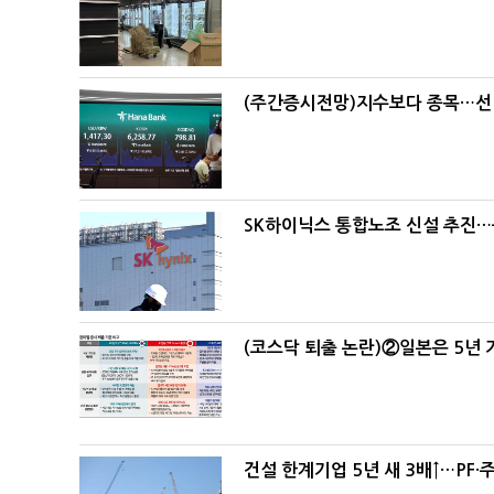
(주간증시전망)지수보다 종목…선
SK하이닉스 통합노조 신설 추진…
(코스닥 퇴출 논란)②일본은 5년
건설 한계기업 5년 새 3배↑…PF·