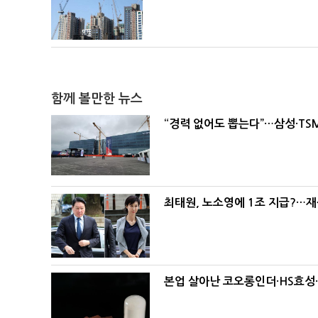
함께 볼만한 뉴스
“경력 없어도 뽑는다”…삼성·TS
최태원, 노소영에 1조 지급?…재
본업 살아난 코오롱인더·HS효성…