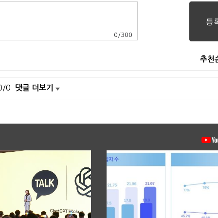
0
/
300
추천
0/0
댓글 더보기