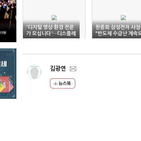
'디지털 영상·환경 전문
한종희 삼성전자 사장
가 모십니다'…디스플레
"반도체 수급난 계속
이업계, 채용 보폭 확대
면 TV 못 만들 수도"
김광연
뉴스북