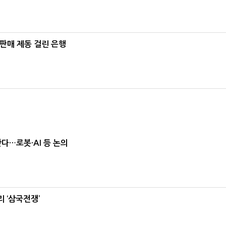
 판매 제동 걸린 은행
난다…로봇·AI 등 논의
 ‘삼국전쟁’