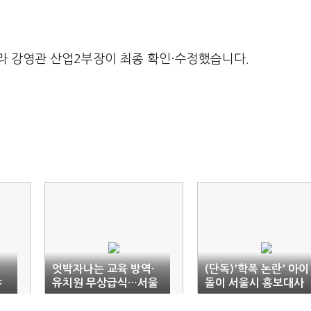
라 강영관 산업2부장이 최종 확인·수정했습니다.
엇박자나는 교육 방역·
(단독)'학폭 논란' 아이
야
유치원 무상급식…서울
돌이 서울시 홍보대사
교육은 '시계 제로'