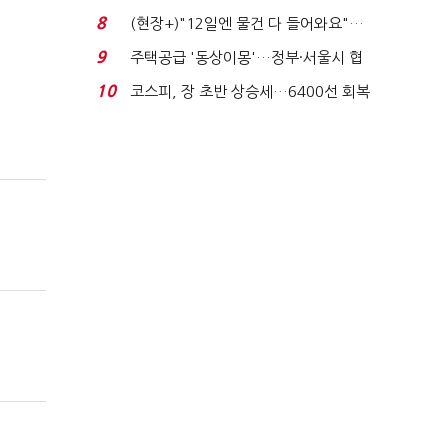
요"…'덜 똘똘한 한 채' 20...
8
(현장+)"12일엔 물건 다 들어와요"…
빈 매대 채우며 문 연 ...
9
주택공급 '동상이몽'…정부·서울시 협
력 없으면 '공수표'...
10
코스피, 장 초반 상승세…6400선 회복
시도