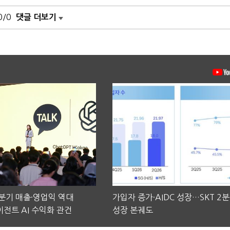
0/0
댓글 더보기
2분기 매출·영업익 역대
가입자 증가·AIDC 성장…SKT 2
전트 AI 수익화 관건
성장 본궤도