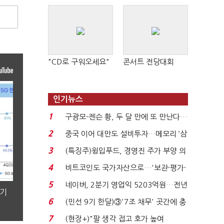
"CD로 구워오세요"
콘서트 전당대회
인기뉴스
1
구광모-젠슨 황, 두 달 만에 또 만난다…
로봇·AI 등 논...
2
중국 이어 대만도 설비투자…메모리 ‘삼
국전쟁’
3
(특징주)윙입푸드, 경영진 주가 부양 의
지에 상한가...
4
비트코인도 국가자산으로…'보관·평가·
처분' 기준은 ...
5
네이버, 2분기 영업익 5203억원…전년
분기
비 0.2% 감소...
6
(민선 9기 한달)③'7조 채무' 곳간에 충
격…추미애, 20년...
7
(현장+)"팔 생각 접고 호가 높여