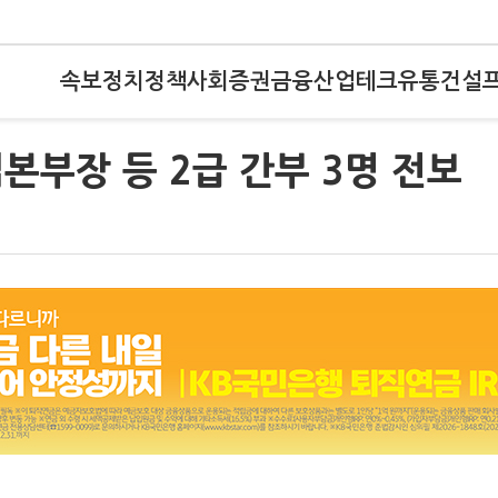
속보
정치
정책
사회
증권
금융
산업
테크
유통
건설
본부장 등 2급 간부 3명 전보