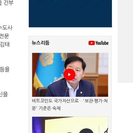
급 간부
상수도사
 전문
뉴스리듬
 김태
 등을
신을
비트코인도 국가자산으로…'보관·평가·처
분' 기준은 숙제