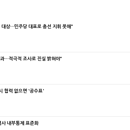
택' 대상…민주당 대표로 총선 지휘 못해"
사과…적극적 조사로 진실 밝혀야"
 협력 없으면 '공수표'
계열사 내부통제 표준화