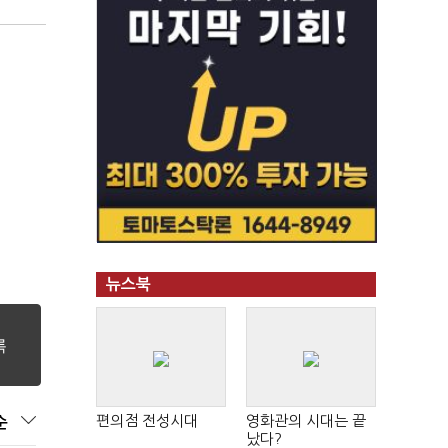
뉴스북
편의점 전성시대
영화관의 시대는 끝
순
났다?