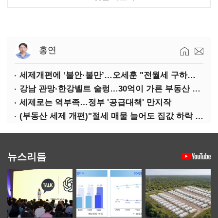
홍연
세제개편에 ‘불안·불만’…오세훈 "전월세 구하기 더 힘들어질 것"
강남 관망·한강벨트 술렁…30억이 가른 부동산 민심
세제로는 역부족…정부 '공급대책' 만지작
(부동산 세제 개편)"절세 매물 늘어도 집값 하락 제한적"…전세난·양극화 심화 우려
뉴스리듬