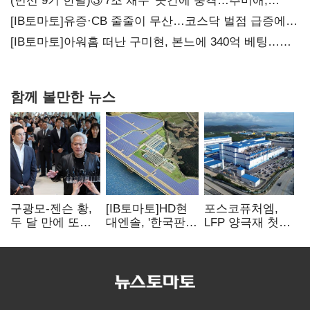
(민선 9기 한달)③'7조 채무' 곳간에 충격…추미애,
20년만에 '비상재정' 선언 승부수
[IB토마토]유증·CB 줄줄이 무산…코스닥 벌점 급증에
상폐 압박
[IB토마토]아워홈 떠난 구미현, 본느에 340억 베팅…
가족 지배체제 구축
함께 볼만한 뉴스
구광모-젠슨 황,
[IB토마토]HD현
포스코퓨처엠,
두 달 만에 또
대엔솔, '한국판
LFP 양극재 첫
만난다…로봇·AI
IRA' 수혜 부상…
대규모 공급…
등 논의
세액공제 선택이
ESS 시장 공략
변수