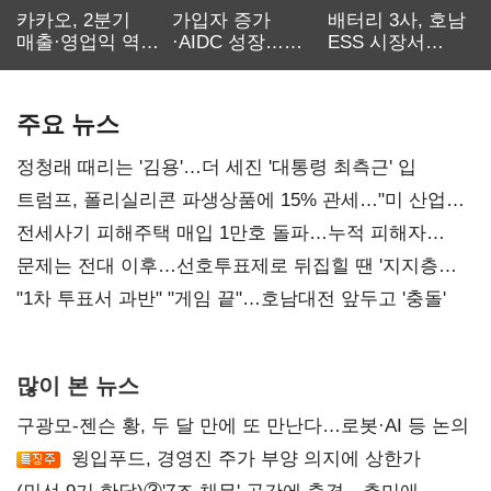
카카오, 2분기
가입자 증가
배터리 3사, 호남
매출·영업익 역대
·AIDC 성장…
ESS 시장서
최대…에이전트
SKT 2분기 성장
‘격돌’
AI 수익화 관건
본궤도
주요 뉴스
정청래 때리는 '김용'…더 세진 '대통령 최측근' 입
트럼프, 폴리실리콘 파생상품에 15% 관세…"미 산업
재건"
전세사기 피해주택 매입 1만호 돌파…누적 피해자
4만278명
문제는 전대 이후…선호투표제로 뒤집힐 땐 '지지층
불복'
"1차 투표서 과반" "게임 끝"…호남대전 앞두고 '충돌'
많이 본 뉴스
구광모-젠슨 황, 두 달 만에 또 만난다…로봇·AI 등 논의
윙입푸드, 경영진 주가 부양 의지에 상한가