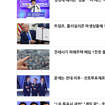
정청래 때리는 '김용'…더 세진 '
트럼프, 폴리실리콘 파생상품에 1
전세사기 피해주택 매입 1만호 
문제는 전대 이후…선호투표제로 
"1차 투표서 과반" "게임 끝"…