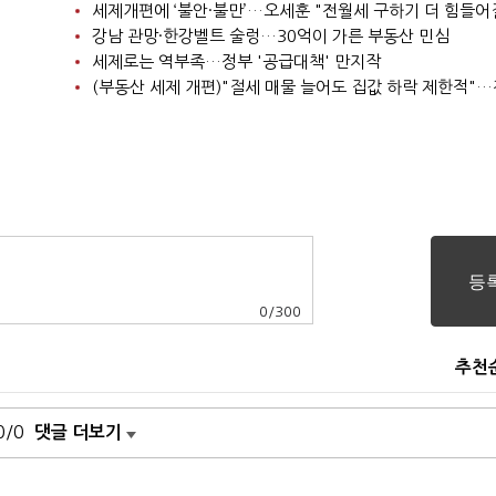
세제개편에 ‘불안·불만’…오세훈 "전월세 구하기 더 힘들어
강남 관망·한강벨트 술렁…30억이 가른 부동산 민심
세제로는 역부족…정부 '공급대책' 만지작
0
/
300
추천
0/0
댓글 더보기