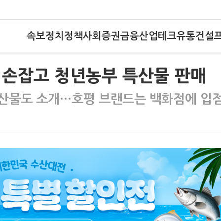
속보
정치
정책
사회
증권
금융
산업
테크
유통
건설
 손잡고 청년농부 특산물 판매
특산물도 소개…호평 브랜드는 백화점에 입