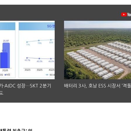
·AIDC 성장…SKT 2분기
배터리 3사, 호남 ESS 시장서 ‘격돌
도