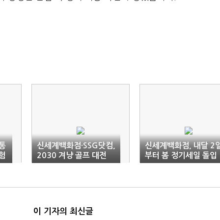
유통
신세계백화점·SSG닷컴,
신세계백화점, 내달 2
험
2030 겨냥 골프 대전
부터 봄 정기세일 돌입
연다
이 기자의 최신글