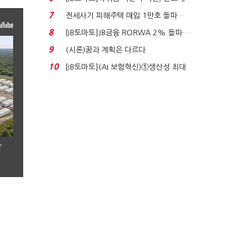
340억 베팅…가...
7
전세사기 피해주택 매입 1만호 돌파…
누적 피해자 4만2...
8
[IB토마토]JB금융 RORWA 2% 돌파…
실적 견인은 은행 ...
9
(시론)꿈과 계획은 다르다
10
[IB토마토](AI 보험혁신)①생산성 최대
80% 개선…현실...
’