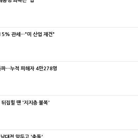
대통령 최측근' 입
5% 관세…"미 산업 재건"
돌파…누적 피해자 4만278명
뒤집힐 땐 '지지층 불복'
호남대전 앞두고 '충돌'