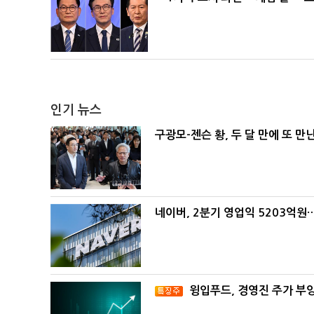
인기 뉴스
구광모-젠슨 황, 두 달 만에 또 만
네이버, 2분기 영업익 5203억원
윙입푸드, 경영진 주가 부