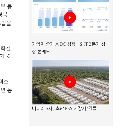
한우 등
경북
초밥을
가입자 증가·AIDC 성장…SKT 2분기 성
백화점
장 본궤도
간 호
파머스
년 농
배터리 3사, 호남 ESS 시장서 ‘격돌’