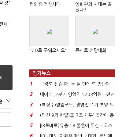
질 것"
편의점 전성시대
영화관의 시대는 끝
났다?
(부동산 세제 개편)"절세 매물 늘어도 집값 하락 제한적"…전세난·양극화 심화 우려
"CD로 구워오세요"
콘서트 전당대회
인기뉴스
1
구광모-젠슨 황, 두 달 만에 또 만난다…
로봇·AI 등 논...
2
네이버, 2분기 영업익 5203억원…전년
순
비 0.2% 감소...
3
(특징주)윙입푸드, 경영진 주가 부양 의
지에 상한가...
4
(민선 9기 한달)③'7조 채무' 곳간에 충
격…추미애, 20년...
5
[IB토마토]유증·CB 줄줄이 무산…코스
닥 벌점 급증에 ...
6
[IB토마토]아워홈 떠난 구미현, 본느에