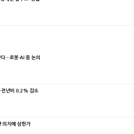
난다…로봇·AI 등 논의
…전년비 0.2% 감소
양 의지에 상한가