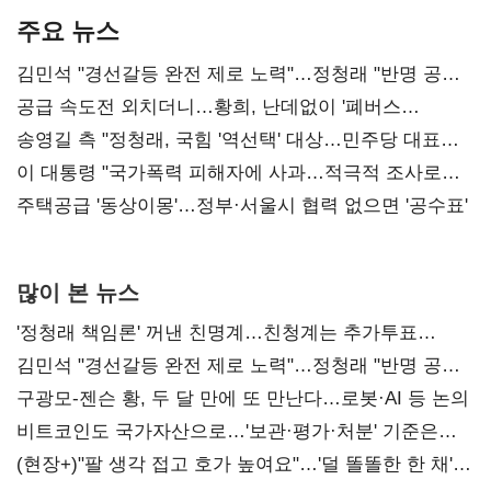
주요 뉴스
김민석 "경선갈등 완전 제로 노력"…정청래 "반명 공세
사과부터"
공급 속도전 외치더니…황희, 난데없이 '폐버스
리모델링' 제안
송영길 측 "정청래, 국힘 '역선택' 대상…민주당 대표로
총선 지휘 못해"
이 대통령 "국가폭력 피해자에 사과…적극적 조사로
진실 밝혀야"
주택공급 '동상이몽'…정부·서울시 협력 없으면 '공수표'
많이 본 뉴스
'정청래 책임론' 꺼낸 친명계…친청계는 추가투표
때리기
김민석 "경선갈등 완전 제로 노력"…정청래 "반명 공세
사과부터"
구광모-젠슨 황, 두 달 만에 또 만난다…로봇·AI 등 논의
비트코인도 국가자산으로…'보관·평가·처분' 기준은
숙제
(현장+)"팔 생각 접고 호가 높여요"…'덜 똘똘한 한 채'