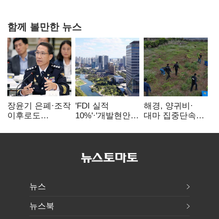
20억 키맞추기
함께 볼만한 뉴스
장윤기 은폐·조작
'FDI 실적
해경, 양귀비·
이후로도
10%'·'개발현안
대마 집중단속…
정보유출·
산적'…
4개월 동안
내부비위…경찰
인천경제청장
249명 검거
신뢰는 어디에
구원투수 찾기
뉴스
뉴스북