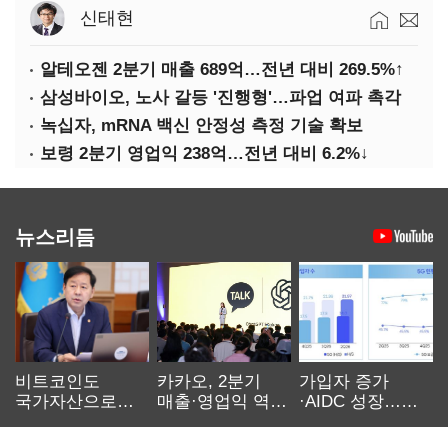
신태현
알테오젠 2분기 매출 689억…전년 대비 269.5%↑
삼성바이오, 노사 갈등 '진행형'…파업 여파 촉각
녹십자, mRNA 백신 안정성 측정 기술 확보
보령 2분기 영업익 238억…전년 대비 6.2%↓
뉴스리듬
비트코인도
카카오, 2분기
가입자 증가
국가자산으로…'
매출·영업익 역대
·AIDC 성장…
보관·평가·처분'
최대…에이전트
SKT 2분기 성장
기준은 숙제
AI 수익화 관건
본궤도