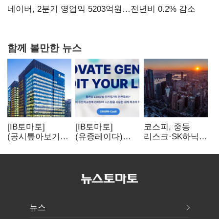
숙제
네이버, 2분기 영업익 5203억원…전년비 0.2% 감소
함께 볼만한 뉴스
[IB토마토]
[IB토마토]
코스피, 중동
(공시톺아보기)
(유증레이다)
리스크·SK하닉
수주 공시, 왜
툴젠, 조달액
5% 급락에
바로 매출로
3분의 1 토막…
뒷걸음
잡히지 않을까
특허소송
비용부터 챙긴다
뉴스