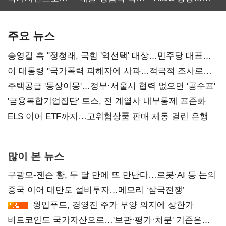
보관·평가·처분'
최대…에이전트
SKT 2분기 성장
기준은 숙제
AI 수익화 관건
본궤도
주요 뉴스
송영길 측 "정청래, 국힘 '역선택' 대상…민주당 대표로
총선 지휘 못해"
이 대통령 "국가폭력 피해자에 사과…적극적 조사로
진실 밝혀야"
주택공급 '동상이몽'…정부·서울시 협력 없으면 '공수표'
'금융복합기업집단' 토스, 전 계열사 내부통제 표준화
ELS 이어 ETF까지…고위험상품 판매 제동 걸린 은행
많이 본 뉴스
구광모-젠슨 황, 두 달 만에 또 만난다…로봇·AI 등 논의
중국 이어 대만도 설비투자…메모리 ‘삼국전쟁’
윙입푸드, 경영진 주가 부양 의지에 상한가
비트코인도 국가자산으로…'보관·평가·처분' 기준은