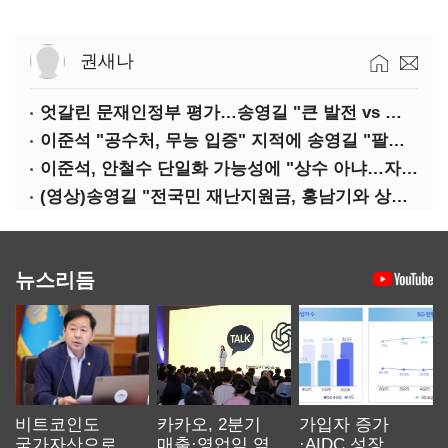
권새나
엇갈린 문재인정부 평가…송영길 "큰 발전 vs 이준석 "기본 점수"
이준석 "공수처, 무능 입증" 지적에 송영길 "팔다리 자른 게 국민의힘"
이준석, 안철수 단일화 가능성에 "상수 아냐…자의식 과잉"
(영상)송영길 "전국민 재난지원금, 홍남기와 상의·이재명 뜻 존중"
뉴스리듬
비트코인도
카카오, 2분기
가입자 증가
국가자산으로…'
매출·영업익 역대
·AIDC 성장…